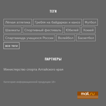
9 АВГ. 22:20
ФУТБОЛ
"Темп" в первом матче 1/2 финала Кубка Сибири крупно
ТЕГИ
обыграл "Распадскую" - 4:1
Лёгкая атлетика
Гребля на байдарках и каноэ
Футбол
Шахматы
Спортивный фестиваль
Юбилей
Хоккей
Спартакиада учащихся России
Волейбол
Баскетбол
все теги
ПАРТНЕРЫ
Министерство спорта Алтайского края
Категория информационной продукции 18+