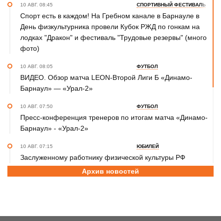
10 АВГ. 08:45
СПОРТИВНЫЙ ФЕСТИВАЛЬ
Спорт есть в каждом! На Гребном канале в Барнауле в
День физкультурника провели Кубок РЖД по гонкам на
лодках "Дракон" и фестиваль "Трудовые резервы" (много
фото)
10 АВГ. 08:05
ФУТБОЛ
ВИДЕО. Обзор матча LEON-Второй Лиги Б «Динамо-
Барнаул» — «Урал-2»
10 АВГ. 07:50
ФУТБОЛ
Пресс-конференция тренеров по итогам матча «Динамо-
Барнаул» - «Урал-2»
10 АВГ. 07:15
ЮБИЛЕЙ
Заслуженному работнику физической культуры РФ
Татьяне Вараксиной – 70 лет
Архив новостей
9 АВГ. 23:40
ХОККЕЙ
ХК «Динамо-Алтай» уступил «Омским Крыльям» и во
втором предсезонном матче - 1:6