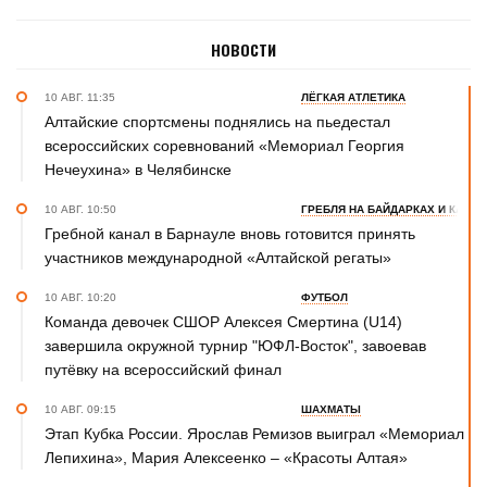
НОВОСТИ
10 АВГ. 11:35
ЛЁГКАЯ АТЛЕТИКА
Алтайские спортсмены поднялись на пьедестал
всероссийских соревнований «Мемориал Георгия
Нечеухина» в Челябинске
10 АВГ. 10:50
ГРЕБЛЯ НА БАЙДАРКАХ И КАНОЭ
Гребной канал в Барнауле вновь готовится принять
участников международной «Алтайской регаты»
10 АВГ. 10:20
ФУТБОЛ
Команда девочек СШОР Алексея Смертина (U14)
завершила окружной турнир "ЮФЛ-Восток", завоевав
путёвку на всероссийский финал
10 АВГ. 09:15
ШАХМАТЫ
Этап Кубка России. Ярослав Ремизов выиграл «Мемориал
Лепихина», Мария Алексеенко – «Красоты Алтая»