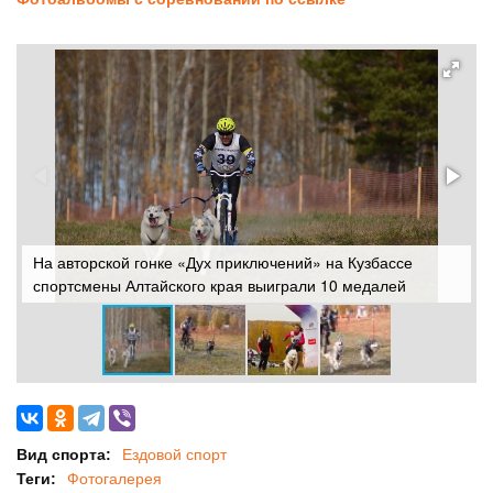
На авторской гонке «Дух приключений» на Кузбассе
Н
спортсмены Алтайского края выиграли 10 медалей
с
Вид спорта:
Ездовой спорт
Теги:
Фотогалерея