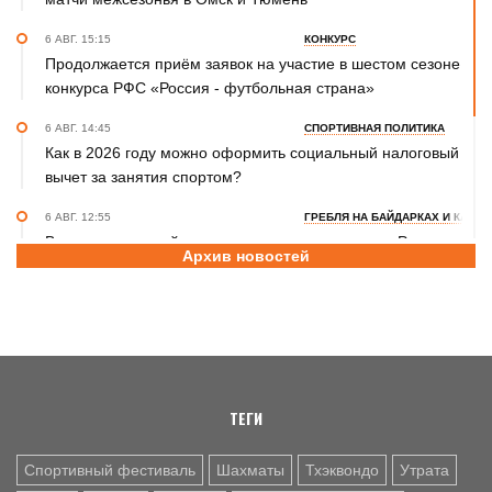
6 АВГ. 15:15
КОНКУРС
Продолжается приём заявок на участие в шестом сезоне
конкурса РФС «Россия - футбольная страна»
6 АВГ. 14:45
СПОРТИВНАЯ ПОЛИТИКА
Как в 2026 году можно оформить социальный налоговый
вычет за занятия спортом?
6 АВГ. 12:55
ГРЕБЛЯ НА БАЙДАРКАХ И КАНОЭ
В заключительный день юниорского первенства России
Архив новостей
на счету алтайских гребцов три медали
6 АВГ. 12:53
СЕЛЬСКАЯ ОЛИМПИАДА
Летопись сельских олимпиад Алтайского края. XXXVI
летняя. Поспелиха, 2014 год. Часть первая
ТЕГИ
Спортивный фестиваль
Шахматы
Тхэквондо
Утрата