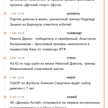
проекта «Детский спорт» (фото)
7 АВГ. 10:45
ШАХМАТЫ
Партия длиною в жизнь: шахматный тренер Надежда
Зыкина из Барнаула отметила юбилей
7 АВГ. 09:00
ТХЭКВОНДО
Никита Дёмин - победитель и серебряный, Анастасия
Калашникова – бронзовый призёры чемпионата и
первенства Азии по тхэквондо ИТФ
6 АВГ. 20:34
УТРАТА
На 61-м году ушёл из жизни Николай Довгаль, тренер
Мамонтовской спортивной школы
6 АВГ. 18:35
НАБОР
СШОР по футболу Алексея Смертина ведёт набор
девочек с 7 лет
6 АВГ. 17:25
ХОККЕЙ
ХК «Динамо-Алтай» отправился на первые контрольные
матчи межсезонья в Омск и Тюмень