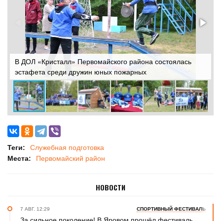
В ДОЛ «Кристалл» Первомайского района состоялась
В
эстафета среди дружин юных пожарных
э
Теги:
Служебная подготовка
Места:
Первомайский район
НОВОСТИ
7 АВГ. 12:29
СПОРТИВНЫЙ ФЕСТИВАЛЬ
За сильное поколение! В Яровом прошёл фестиваль