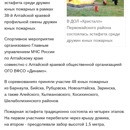
эстафета среди дружин
юных пожарных в рамках
38-й Алтайской краевой
В ДОЛ «Кристалл»
профильной смены дружин
Первомайского района
юных пожарных.
состоялась эстафета среди
Спортивное мероприятие
дружин юных пожарных
организовано Главным
управлением МЧС России
по Алтайскому краю
совместно с Алтайской краевой общественной организацией
ОГО ВФСО «Динамо».
В соревнованиях приняли участие 48 юных пожарных
из Барнаула, Бийска, Рубцовска, Новоалтайска, Заринска,
а также Алейского, Кытмановского, Косихинского,
Шелаболихинского районов.
Пожарная эстафета традиционно состояла из четырех этапов.
На первом участники перебегали через крышу домика,
на втором - преодолевали забор высотой 1,5 метра,