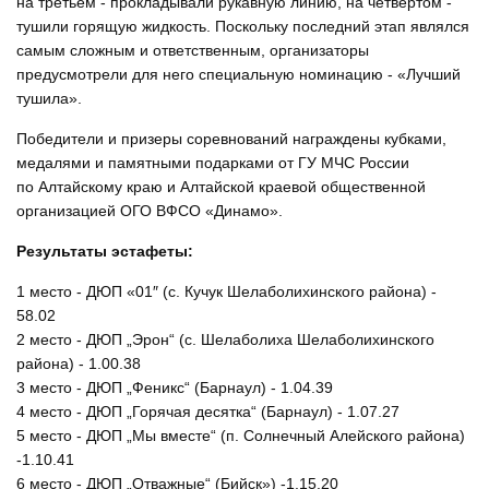
на третьем - прокладывали рукавную линию, на четвертом -
тушили горящую жидкость. Поскольку последний этап являлся
самым сложным и ответственным, организаторы
предусмотрели для него специальную номинацию - «Лучший
тушила».
Победители и призеры соревнований награждены кубками,
медалями и памятными подарками от ГУ МЧС России
по Алтайскому краю и Алтайской краевой общественной
организацией ОГО ВФСО «Динамо».
Результаты эстафеты:
1 место - ДЮП «01″ (с. Кучук Шелаболихинского района) -
58.02
2 место - ДЮП „Эрон“ (с. Шелаболиха Шелаболихинского
района) - 1.00.38
3 место - ДЮП „Феникс“ (Барнаул) - 1.04.39
4 место - ДЮП „Горячая десятка“ (Барнаул) - 1.07.27
5 место - ДЮП „Мы вместе“ (п. Солнечный Алейского района)
-1.10.41
6 место - ДЮП „Отважные“ (Бийск») -1.15.20