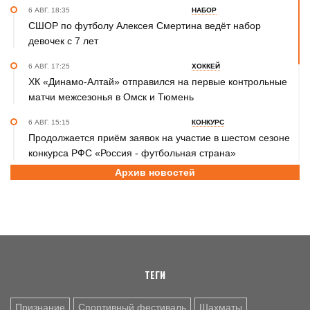
6 АВГ. 18:35
НАБОР
СШОР по футболу Алексея Смертина ведёт набор
девочек с 7 лет
6 АВГ. 17:25
ХОККЕЙ
ХК «Динамо-Алтай» отправился на первые контрольные
матчи межсезонья в Омск и Тюмень
6 АВГ. 15:15
КОНКУРС
Продолжается приём заявок на участие в шестом сезоне
конкурса РФС «Россия - футбольная страна»
Архив новостей
6 АВГ. 14:45
СПОРТИВНАЯ ПОЛИТИКА
Как в 2026 году можно оформить социальный налоговый
вычет за занятия спортом?
6 АВГ. 12:55
ГРЕБЛЯ НА БАЙДАРКАХ И КАНОЭ
В заключительный день юниорского первенства России
на счету алтайских гребцов три медали
ТЕГИ
Признание
Спортивный фестиваль
Шахматы