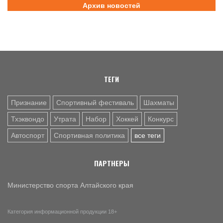
Архив новостей
6 АВГ. 14:45
СПОРТИВНАЯ ПОЛИТИКА
Как в 2026 году можно оформить социальный налоговый
вычет за занятия спортом?
6 АВГ. 12:55
ГРЕБЛЯ НА БАЙДАРКАХ И КАНОЭ
В заключительный день юниорского первенства России
на счету алтайских гребцов три медали
ТЕГИ
Признание
Спортивный фестиваль
Шахматы
Тхэквондо
Утрата
Набор
Хоккей
Конкурс
Автоспорт
Спортивная политика
все теги
ПАРТНЕРЫ
Министерство спорта Алтайского края
Категория информационной продукции 18+