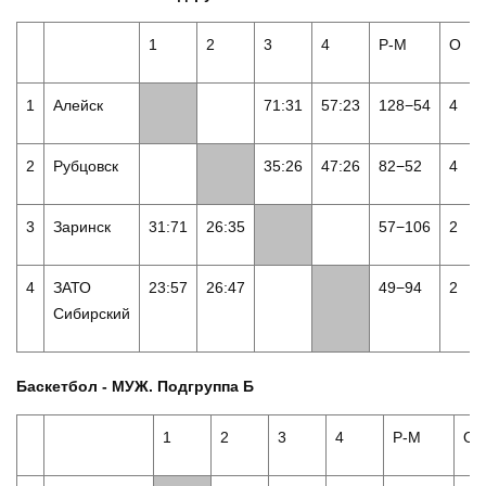
1
2
3
4
Р-М
О
1
Алейск
71:31
57:23
128−54
4
2
Рубцовск
35:26
47:26
82−52
4
3
Заринск
31:71
26:35
57−106
2
4
ЗАТО
23:57
26:47
49−94
2
Сибирский
Баскетбол - МУЖ. Подгруппа Б
1
2
3
4
Р-М
О