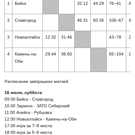
1
Бийск
32:12
44:29
76−41
4
2
Славгород
46:31
60:36
106−67
4
3
Новоалтайск
12:32
31:46
43−78
2
4
Камень-на-
29:44
36:60
65−104
2
Оби
Расписание завтрашних матчей:
16 июля, суббота
09.00 Бийск - Славгород
10.00 Заринск - ЗАТО Сибирский
11.00 Алейск - Рубцовск
12.00 Новоалтайск - Камень-на-Оби
17.00 игра за 7−8 места
18.00 игра за 5−6 места