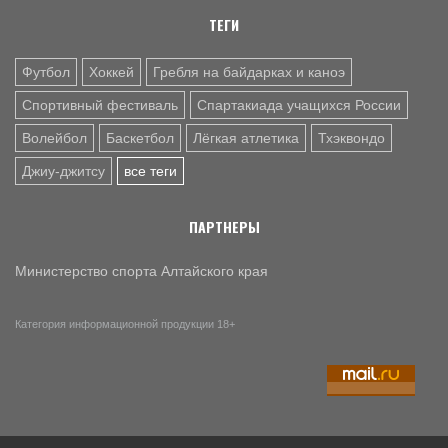
предсезонном матче - 1:4 (фото)
ТЕГИ
9 АВГ. 08:00
БАСКЕТБОЛ
Футбол
Хоккей
Гребля на байдарках и каноэ
В Барнауле прошли всероссийские соревнования по
баскетболу 3×3 «Оранжевый мяч» (фото)
Спортивный фестиваль
Спартакиада учащихся России
Волейбол
Баскетбол
Лёгкая атлетика
Тхэквондо
Джиу-джитсу
все теги
ПАРТНЕРЫ
Министерство спорта Алтайского края
Категория информационной продукции 18+