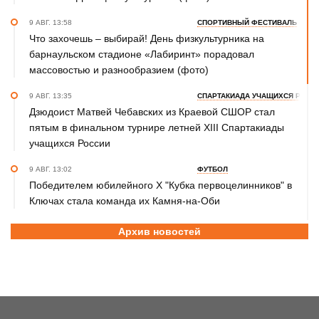
9 АВГ. 13:58
СПОРТИВНЫЙ ФЕСТИВАЛЬ
Что захочешь – выбирай! День физкультурника на
барнаульском стадионе «Лабиринт» порадовал
массовостью и разнообразием (фото)
9 АВГ. 13:35
СПАРТАКИАДА УЧАЩИХСЯ РОСС
Дзюдоист Матвей Чебавских из Краевой СШОР стал
пятым в финальном турнире летней XIII Спартакиады
учащихся России
9 АВГ. 13:02
ФУТБОЛ
Победителем юбилейного Х "Кубка первоцелинников" в
Ключах стала команда их Камня-на-Оби
9 АВГ. 10:30
ВОЛЕЙБОЛ
Архив новостей
Как волейболисты барнаульского «Университета»
готовятся к новому сезону после изменений в тренерском
штабе и руководстве
9 АВГ. 10:10
ХОККЕЙ
ХК "Динамо-Алтай» уступил «Омским Крыльям» в первом