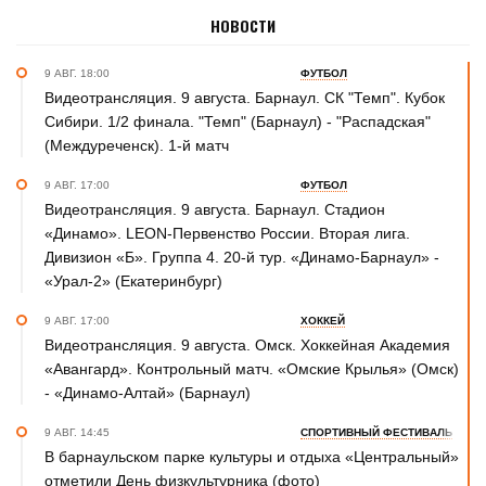
НОВОСТИ
9 АВГ. 18:00
ФУТБОЛ
Видеотрансляция. 9 августа. Барнаул. СК "Темп". Кубок
Сибири. 1/2 финала. "Темп" (Барнаул) - "Распадская"
(Междуреченск). 1-й матч
9 АВГ. 17:00
ФУТБОЛ
Видеотрансляция. 9 августа. Барнаул. Стадион
«Динамо». LEON-Первенство России. Вторая лига.
Дивизион «Б». Группа 4. 20-й тур. «Динамо-Барнаул» -
«Урал-2» (Екатеринбург)
9 АВГ. 17:00
ХОККЕЙ
Видеотрансляция. 9 августа. Омск. Хоккейная Академия
«Авангард». Контрольный матч. «Омские Крылья» (Омск)
- «Динамо-Алтай» (Барнаул)
9 АВГ. 14:45
СПОРТИВНЫЙ ФЕСТИВАЛЬ
В барнаульском парке культуры и отдыха «Центральный»
отметили День физкультурника (фото)