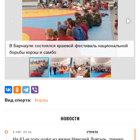
В Барнауле состоялся краевой фестиваль национальной
В
борьбы корэш и самбо
б
Вид спорта:
Корэш
НОВОСТИ
6 АВГ. 20:34
УТРАТА
На 61-м году ушёл из жизни Николай Довгаль, тренер