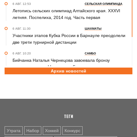
6 АВГ. 12:53
СЕЛЬСКАЯ ОЛИМПИАДА
Летопись сельских олимпиад Алтайского края. XXXVI
летняя. Поспелиха, 2014 год. Часть первая
6 АВГ. 11:30
ШАХМАТЫ
Участники этапов Кубка России в Барнауле преодолели
две трети турнирной дистанции
6 АВГ. 10:20
САМБО
Бийчанка Наталья Чернецова завоевала бронзу
международного Мемориала Бурдикова
Архив новостей
5 АВГ. 16:57
ФУТБОЛ
Третья лига Сибирь "Золото". Молодежка "Динамо" не
смогла прервать победную серию «Читы»
ТЕГИ
Утрата
Набор
Хоккей
Конкурс