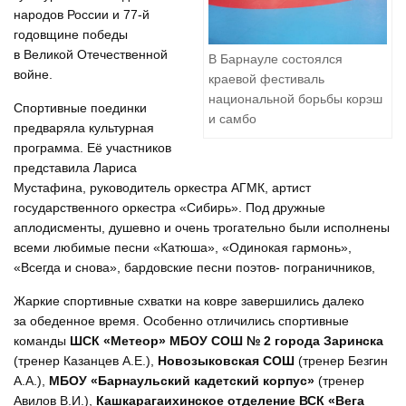
народов России и 77-й
годовщине победы
в Великой Отечественной
В Барнауле состоялся
войне.
краевой фестиваль
национальной борьбы корэш
Спортивные поединки
и самбо
предваряла культурная
программа. Её участников
представила Лариса
Мустафина, руководитель оркестра АГМК, артист
государственного оркестра «Сибирь». Под дружные
аплодисменты, душевно и очень трогательно были исполнены
всеми любимые песни «Катюша», «Одинокая гармонь»,
«Всегда и снова», бардовские песни поэтов- пограничников,
Жаркие спортивные схватки на ковре завершились далеко
за обеденное время. Особенно отличились спортивные
команды
ШСК «Метеор» МБОУ СОШ № 2 города Заринска
(тренер Казанцев А.Е.),
Новозыковская СОШ
(тренер Безгин
А.А.),
МБОУ «Барнаульский кадетский корпус»
(тренер
Авилов В.И.),
Кашкарагаихинское отделение ВСК «Вега