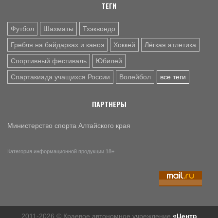
ТЕГИ
лодках "Дракон" и фестиваль "Трудовые резервы" (много
фото)
Футбол
Шахматы
Тхэквондо
Гребля на байдарках и каноэ
Хоккей
Лёгкая атлетика
Спортивный фестиваль
Юбилей
Спартакиада учащихся России
Волейбол
все теги
ПАРТНЕРЫ
Министерство спорта Алтайского края
Категория информационной продукции 18+
2011-2026 © Краевое автономное учреждение
«Центр