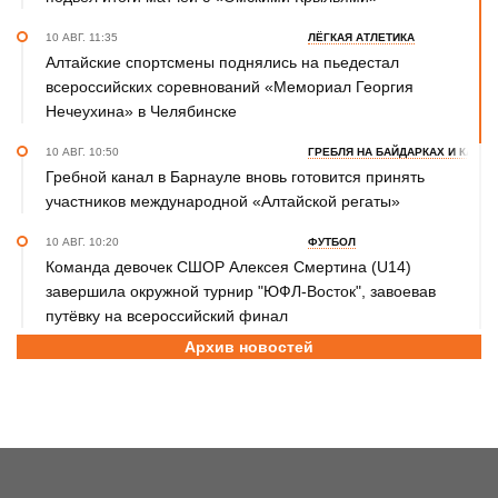
10 АВГ. 11:35
ЛЁГКАЯ АТЛЕТИКА
Алтайские спортсмены поднялись на пьедестал
всероссийских соревнований «Мемориал Георгия
Нечеухина» в Челябинске
10 АВГ. 10:50
ГРЕБЛЯ НА БАЙДАРКАХ И КАНОЭ
Гребной канал в Барнауле вновь готовится принять
участников международной «Алтайской регаты»
10 АВГ. 10:20
ФУТБОЛ
Команда девочек СШОР Алексея Смертина (U14)
завершила окружной турнир "ЮФЛ-Восток", завоевав
путёвку на всероссийский финал
Архив новостей
10 АВГ. 09:15
ШАХМАТЫ
Этап Кубка России. Ярослав Ремизов выиграл «Мемориал
Лепихина», Мария Алексеенко – «Красоты Алтая»
10 АВГ. 08:45
СПОРТИВНЫЙ ФЕСТИВАЛЬ
Спорт есть в каждом! На Гребном канале в Барнауле в
День физкультурника провели Кубок РЖД по гонкам на