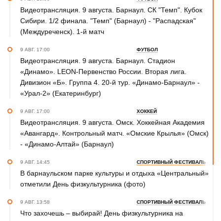
Видеотрансляция. 9 августа. Барнаул. СК "Темп". Кубок
Сибири. 1/2 финала. "Темп" (Барнаул) - "Распадская"
(Междуреченск). 1-й матч
9 АВГ. 17:00
ФУТБОЛ
Видеотрансляция. 9 августа. Барнаул. Стадион
«Динамо». LEON-Первенство России. Вторая лига.
Дивизион «Б». Группа 4. 20-й тур. «Динамо-Барнаул» -
«Урал-2» (Екатеринбург)
9 АВГ. 17:00
ХОККЕЙ
Видеотрансляция. 9 августа. Омск. Хоккейная Академия
«Авангард». Контрольный матч. «Омские Крылья» (Омск)
- «Динамо-Алтай» (Барнаул)
9 АВГ. 14:45
СПОРТИВНЫЙ ФЕСТИВАЛЬ
В барнаульском парке культуры и отдыха «Центральный»
отметили День физкультурника (фото)
9 АВГ. 13:58
СПОРТИВНЫЙ ФЕСТИВАЛЬ
Что захочешь – выбирай! День физкультурника на