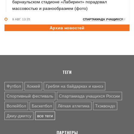
барнаульском стадионе «Лабиринт» порадовал
массовостью и разнообразием (фото)
9 АВГ. 13:35
СПАРТАКИАДА УЧАЩИХСЯ РОСС
Дзюдоист Матвей Чебавских из Краевой СШОР стал
Архив новостей
пятым в финальном турнире летней XIII Спартакиады
учащихся России
9 АВГ. 13:02
ФУТБОЛ
Победителем юбилейного Х "Кубка первоцелинников" в
Ключах стала команда их Камня-на-Оби
ТЕГИ
9 АВГ. 10:30
ВОЛЕЙБОЛ
Как волейболисты барнаульского «Университета»
Футбол
Хоккей
Гребля на байдарках и каноэ
готовятся к новому сезону после изменений в тренерском
штабе и руководстве
Спортивный фестиваль
Спартакиада учащихся России
Волейбол
Баскетбол
Лёгкая атлетика
Тхэквондо
Джиу-джитсу
все теги
ПАРТНЕРЫ