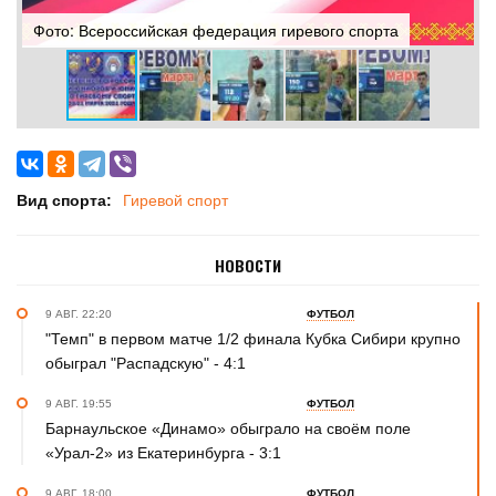
Фото: Всероссийская федерация гиревого спорта
Ф
Вид спорта:
Гиревой спорт
НОВОСТИ
9 АВГ. 22:20
ФУТБОЛ
"Темп" в первом матче 1/2 финала Кубка Сибири крупно
обыграл "Распадскую" - 4:1
9 АВГ. 19:55
ФУТБОЛ
Барнаульское «Динамо» обыграло на своём поле
«Урал-2» из Екатеринбурга - 3:1
9 АВГ. 18:00
ФУТБОЛ