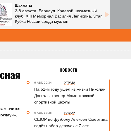
Шахматы
2-8 августа. Барнаул. Краевой шахматный
клуб. XIII Мемориал Василия Лепихина. Этап
Кубка России среди мужчин
усная
НОВОСТИ
6 АВГ. 20:34
УТРАТА
На 61-м году ушёл из жизни Николай
Довгаль, тренер Мамонтовской
спортивной школы
закончится
6 АВГ. 18:35
НАБОР
локдаун»,
СШОР по футболу Алексея Смертина
ведёт набор девочек с 7 лет