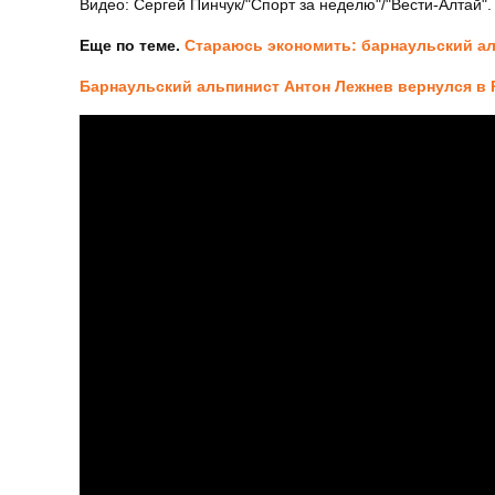
Видео: Сергей Пинчук/"Спорт за неделю"/"Вести-Алтай".
Еще по теме.
Стараюсь экономить: барнаульский ал
Барнаульский альпинист Антон Лежнев вернулся в 