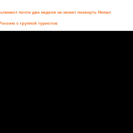
ьпинист почти две недели не может покинуть Непал
Россию с группой туристов