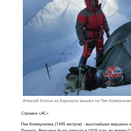
Алексей Усатых из Барнаула взошёл на Пик Коммунизм
Справка «АС»
Пик Коммунизма (7495 метров) - высочайшая вершина н
Памира. Вершина была открыта в 1928 году, во время С