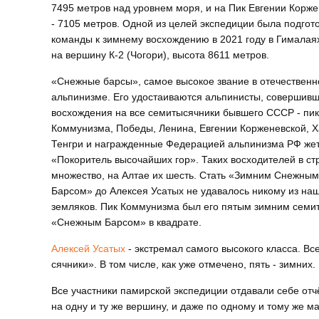
7495 метров над уровнем моря, и на Пик Евгении Корж
- 7105 метров. Одной из целей экспедиции была подгот
команды к зимнему восхождению в 2021 году в Гималая
на вершину К-2 (Чогори), высота 8611 метров.
«Снежные барсы», самое высокое звание в отечествен
альпинизме. Его удостаиваются альпинисты, совершив
восхождения на все семитысячники бывшего СССР - пи
Коммунизма, Победы, Ленина, Евге­нии Корженевской, Х
Тенгри и награжденные Федерацией альпинизма РФ же
«Покоритель высочайших гор». Таких восходителей в ст
множество, на Алтае их шесть. Стать «Зимним Снежным
Барсом» до Алексея Усатых не удавалось никому из на
земляков. Пик Коммунизма был его пятым зимним семит
«Снежным Барсом» в квадрате.
Алексей Усатых
- экстремал самого высокого класса. Вс
сячники». В том числе, как уже отмечено, пять - зимних
Все участники памирской экспедиции от­давали себе отч
на одну и ту же вершину, и даже по одному и тому же м