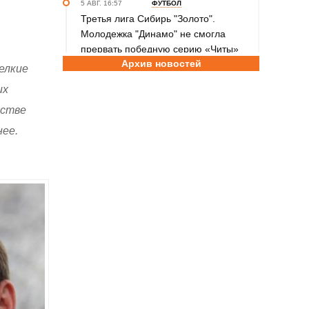
5 АВГ. 16:57
ФУТБОЛ
Третья лига Сибирь "Золото".
Молодежка "Динамо" не смогла
прервать победную серию «Читы»
Архив новостей
мелкие
5 АВГ. 14:15
СПОРТИВНЫЙ ПРАЗДНИК
их
Спорт - стиль жизни! Программа
празднования Дня физкультурника в
рстве
Барнауле
нее.
5 АВГ. 12:25
СПОРТИВНАЯ ПОЛИТИКА
Россия возвращается в мировой
спорт: где наши спортсмены
выступают с флагом. Куда уже
допустили россиян и где сохраняется
запрет
5 АВГ. 11:35
ПЛЯЖНЫЙ ВОЛЕЙБОЛ
Фоторепортаж с этапа чемпионата
России по пляжному волейболу в
Барнауле