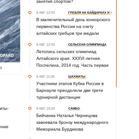
занятия спортом?
6 АВГ. 12:55
ГРЕБЛЯ НА БАЙДАРКАХ И КАНОЭ
В заключительный день юниорского
первенства России на счету
алтайских гребцов три медали
6 АВГ. 12:53
СЕЛЬСКАЯ ОЛИМПИАДА
Летопись сельских олимпиад
Алтайского края. XXXVI летняя.
Поспелиха, 2014 год. Часть первая
а
6 АВГ. 11:30
ШАХМАТЫ
Участники этапов Кубка России в
,
Барнауле преодолели две трети
турнирной дистанции
иты­
6 АВГ. 10:20
САМБО
Бийчанка Наталья Чернецова
завоевала бронзу международного
ение
Мемориала Бурдикова