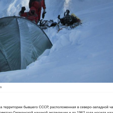
а
а территории бывшего СССР, расположенная в северо-западной ча
оветско-Германской научной экспедиции и до 1962 года носила на