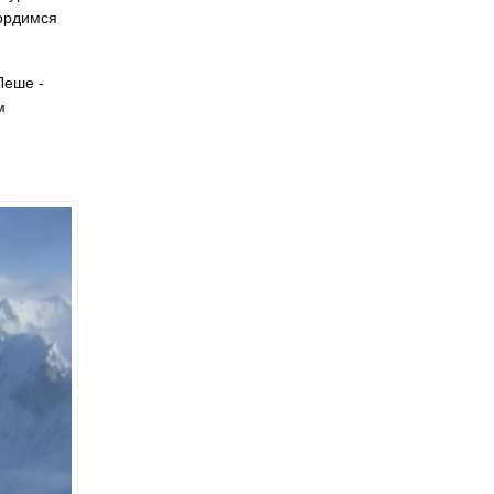
гордимся
Леше -
м