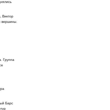
днялись
, Виктор
с вершины.
и
а. Группа
се
тра
ный Барс
ртур