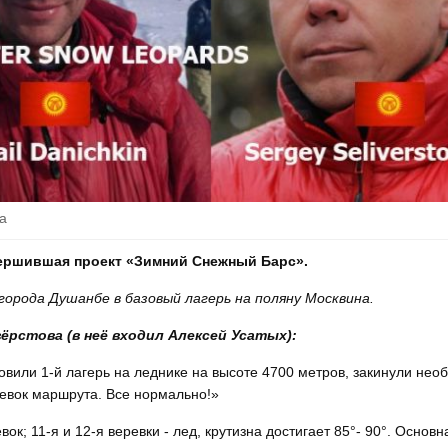
а
вершившая проект «Зимний Снежный Барс».
орода Душанбе в базовый лагерь на поляну Москвина.
рстова (в неё входил Алексей Усатых):
новили 1-й лагерь на леднике на высоте 4700 метров, закинули не
евок маршрута. Все нормально!»
ок; 11-я и 12-я веревки - лед, крутизна достигает 85°- 90°. Основн