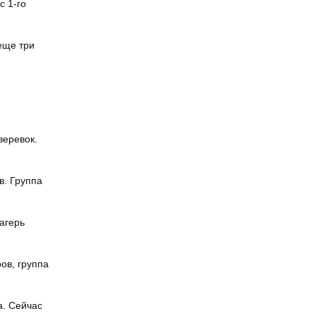
с 1-го
еще три
веревок.
в. Группа
агерь
ов, группа
а. Сейчас