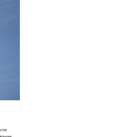
сти
звание