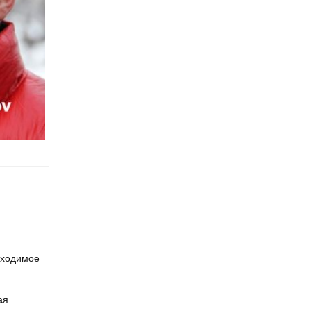
обходимое
ая