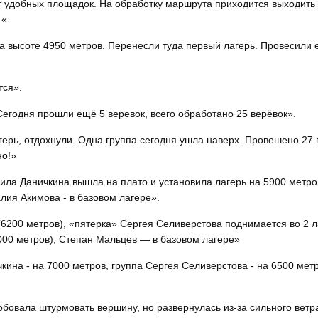
т удобных площадок. На обработку маршрута приходится выходить 
 «
а высоте 4950 метров. Перенесли туда первый лагерь. Провесили 
тся».
Сегодня прошли ещё 5 веревок, всего обработано 25 верёвок».
агерь, отдохнули. Одна группа сегодня ушла наверх. Провешено 27 
но!»
аила Даничкина вышла на плато и установила лагерь на 5900 метро
лия Акимова - в базовом лагере».
(6200 метров), «пятерка» Сергея Селиверстова поднимается во 2 л
5000 метров), Степан Мальцев — в базовом лагере»
ина - на 7000 метров, группа Сергея Селиверстова - на 6500 метр
обовала штурмовать вершину, но развернулась из-за сильного ветр