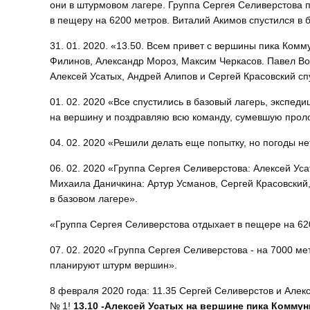
они в штурмовом лагере. Группа Сергея Селиверстова 
в пещеру на 6200 метров. Виталий Акимов спустился в 
31. 01. 2020. «13.50. Всем привет с вершины пика Комм
Филинов, Александр Мороз, Максим Черкасов. Павел Вор
Алексей Усатых, Андрей Алипов и Сергей Красовский сп
01. 02. 2020 «Все спустились в базовый лагерь, экспед
на вершину и поздравляю всю команду, сумевшую прол
04. 02. 2020 «Решили делать еще попытку, но погоды не
06. 02. 2020 «Группа Сергея Селиверстова: Алексей Ус
Михаила Даничкина: Артур Усманов, Сергей Красовский,
в базовом лагере».
«Группа Сергея Селиверстова отдыхает в пещере на 62
07. 02. 2020 «Группа Сергея Селиверстова - на 7000 ме
планируют штурм вершин».
8 февраля 2020 года: 11.35 Сергей Селиверстов и Але
№ 1!
13.10 -Алексей Усатых на вершине пика Комму