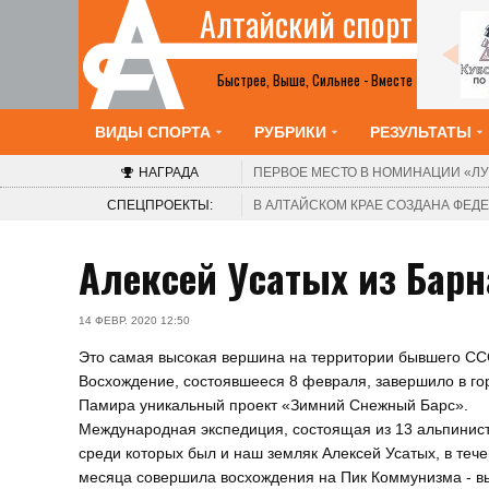
Алтайский спорт
Шахматы
2-8 августа. Барнаул. Краевой шахматный
клуб. V турнир «Красоты Алтая». Этап Кубка
Быстрее, Выше, Сильнее - Вместе
России среди женщин
ВИДЫ СПОРТА
РУБРИКИ
РЕЗУЛЬТАТЫ
НАГРАДА
ПЕРВОЕ МЕСТО В НОМИНАЦИИ
«ЛУ
СПЕЦПРОЕКТЫ:
В АЛТАЙСКОМ КРАЕ СОЗДАНА ФЕ
Алексей Усатых из Бар
14 ФЕВР. 2020 12:50
Это самая высокая вершина на территории бывшего СС
Восхождение, состоявшееся 8 февраля, завершило в го
Памира уникальный проект «Зимний Снежный Барс».
Международная экспедиция, состоящая из 13 альпинист
среди которых был и наш земляк Алексей Усатых, в теч
месяца совершила восхождения на Пик Коммунизма - в