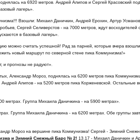
поднялась на 6920 метров. Андрей Алипов и Сергей Красовский по
базовый лагерь».
унизма!!! Взошли: Михаил Даничкин, Андрей Ерохин, Артур Усманов
обьев, Сергей Селиверстов - на 7000 метров, ждут восходителей 
ускаются в базовый лагерь».
ицию можно считать успешной! Рад за парней, которые вчера взошл
ожить новый маршрут по северной стене пика Коммунизма!»
т, и прогнозы не радуют».
атых, Александр Мороз, поднялась на 6200 метров пика Коммунизм
 Андрей Алипов - на 5200 метров пика Корженевской. Остальные в
00 метрах. Группа Михаила Даничкина - на 5900 метрах».
трах. Группа Михаила Даничкина - на 6200 метрах. Обе группы зав
ксандр Мороз на вершине пика Коммунизма! Сергей - Зимний Снеж
низма и Зимний Снежный Барс № 2!
13.17 - Михаил Даничкин и А