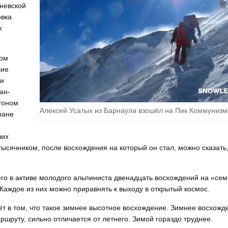
еневской
овка
х
ном
шие
ки
ан-
тоном
Алексей Усатых из Барнаула взошёл на Пик Коммунизм
ране
ших
ысячником, после восхождения на который он стал, можно сказать
его в активе молодого альпиниста двенадцать восхождений на «сем
. Каждое из них можно приравнять к выходу в открытый космос.
ёт в том, что такое зимнее высотное восхождение. Зимнее восхожд
аршруту, сильно отличается от летнего. Зимой гораздо труднее.