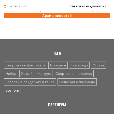
6 АВГ. 12:55
ГРЕБЛЯ НА БАЙДАРКАХ И КАНОЭ
В заключительный день юниорского первенства России
Архив новостей
на счету алтайских гребцов три медали
6 АВГ. 12:53
СЕЛЬСКАЯ ОЛИМПИАДА
Летопись сельских олимпиад Алтайского края. XXXVI
летняя. Поспелиха, 2014 год. Часть первая
ТЕГИ
Спортивный фестиваль
Шахматы
Тхэквондо
Утрата
Набор
Хоккей
Конкурс
Спортивная политика
Гребля на байдарках и каноэ
Сельская олимпиада
все теги
ПАРТНЕРЫ