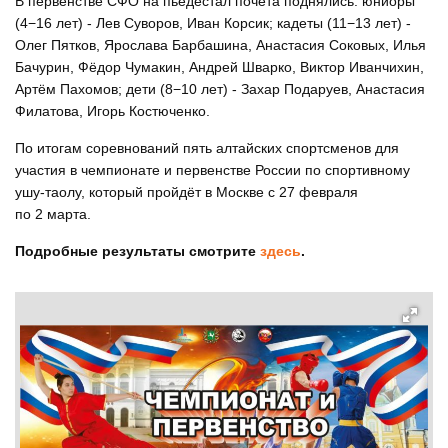
В первенстве СФО на пьедестал почёта поднялись: юниоры
(4−16 лет) - Лев Суворов, Иван Корсик; кадеты (11−13 лет) -
Олег Пятков, Ярослава Барбашина, Анастасия Соковых, Илья
Бачурин, Фёдор Чумакин, Андрей Шварко, Виктор Иванчихин,
Артём Пахомов; дети (8−10 лет) - Захар Подаруев, Анастасия
Филатова, Игорь Костюченко.
По итогам соревнований пять алтайских спортсменов для
участия в чемпионате и первенстве России по спортивному
ушу-таолу, который пройдёт в Москве с 27 февраля
по 2 марта.
Подробные результаты смотрите
здесь
.