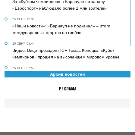
За «Кубком чемпионов» в Барнауле по каналу
«Евроспорт» наблюдало более 2 млн зрителей
25 СЕНТ. 12:35
«Наши новости»: «Барнаул не подкачал» – итоги
международных стартов по гребле
25 СЕНТ. 08:44
Видео. Вице-президент ICF Томас Конецко: «Кубок
чемпионов» прошёл на высочайшем мировом уровне
25 СЕНТ. 07:53
Архив новостей
«Персона» на телеканале «Катунь 24». О гребле,
биатлоне, сыне и рок-н-ролле рассказал Дмитрий
РЕКЛАМА
Губерниев