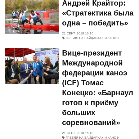
Андрей Крайтор:
«Стратектика была
одна – победить»
21 СЕНТ. 2018 16:16
ГРЕБЛЯ НА БАЙДАРКАХ И КАНОЭ
Вице-президент
Международной
федерации каноэ
(ICF) Томас
Конецко: «Барнаул
готов к приёму
больших
соревнований»
21 СЕНТ. 2018 15:43
ГРЕБЛЯ НА БАЙДАРКАХ И КАНОЭ