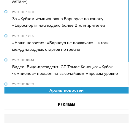
Алтай»)
25 СЕНТ. 13:03
За «Кубком чемпионов» в Барнауле по каналу
«Евроспорт» наблюдало более 2 млн зрителей
25 СЕНТ. 12:35
«Наши новости»: «Барнаул не подкачал» – итоги
международных стартов по гребле
25 СЕНТ. 08:44
Видео. Вице-президент ICF Томас Конецко: «Кубок
чемпионов» прошёл на высочайшем мировом уровне
25 СЕНТ. 07:53
Архив новостей
«Персона» на телеканале «Катунь 24». О гребле,
биатлоне, сыне и рок-н-ролле рассказал Дмитрий
РЕКЛАМА
Губерниев