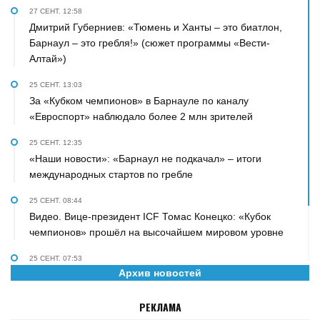
27 СЕНТ. 12:58
Дмитрий Губерниев: «Тюмень и Ханты – это биатлон,
Барнаул – это гребля!» (сюжет программы «Вести-
Алтай»)
25 СЕНТ. 13:03
За «Кубком чемпионов» в Барнауле по каналу
«Евроспорт» наблюдало более 2 млн зрителей
25 СЕНТ. 12:35
«Наши новости»: «Барнаул не подкачал» – итоги
международных стартов по гребле
25 СЕНТ. 08:44
Видео. Вице-президент ICF Томас Конецко: «Кубок
чемпионов» прошёл на высочайшем мировом уровне
25 СЕНТ. 07:53
Архив новостей
«Персона» на телеканале «Катунь 24». О гребле,
биатлоне, сыне и рок-н-ролле рассказал Дмитрий
РЕКЛАМА
Губерниев