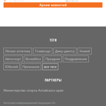
8 АВГ. 08:20
ПРАЗДНИК
Архив новостей
Поздравление с Днем физкультурника от министра
спорта России Михаила Дегтярева
8 АВГ. 07:30
ЮБИЛЕЙ
Базовый элемент. Александру Городову - 70 лет
ТЕГИ
Лёгкая атлетика
Тхэквондо
Джиу-джитсу
Хоккей
Автоспорт
Волейбол
Праздник
Поздравление
Юбилей
Признание
все теги
ПАРТНЕРЫ
Министерство спорта Алтайского края
Категория информационной продукции 18+