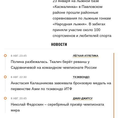
23 января на лыжной базе
«Касмалинка» в Павловском
районе прошли районные
соревнования по лыжным гонкам
«Народная лыжня». В забегах
приняли участие около 100
спортсменов и любителей спорта
НОВОСТИ
8 АВГ. 23:45
ЛЁГКАЯ АТЛЕТИКА
Полина разбежалась. Ткалич берёт реванш у
Садовничевой на командном чемпионате России
8 АВГ. 22:30
ТХЭКВОНДО
Анастасия Калашникова завоевала бронзовую медаль на
первенстве Азии по тхэквондо ИТФ
8 АВГ. 20:45
ДЖИУ-ДЖИТСУ
Николай Федоскин – серебряный призёр чемпионата
мира