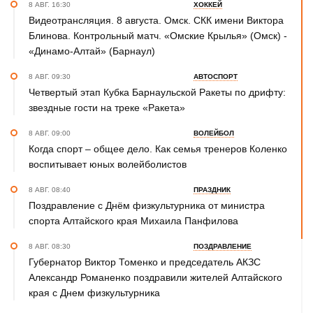
8 АВГ. 16:30
ХОККЕЙ
Видеотрансляция. 8 августа. Омск. СКК имени Виктора
Блинова. Контрольный матч. «Омские Крылья» (Омск) -
«Динамо-Алтай» (Барнаул)
8 АВГ. 09:30
АВТОСПОРТ
Четвертый этап Кубка Барнаульской Ракеты по дрифту:
звездные гости на треке «Ракета»
8 АВГ. 09:00
ВОЛЕЙБОЛ
Когда спорт – общее дело. Как семья тренеров Коленко
воспитывает юных волейболистов
8 АВГ. 08:40
ПРАЗДНИК
Поздравление с Днём физкультурника от министра
спорта Алтайского края Михаила Панфилова
8 АВГ. 08:30
ПОЗДРАВЛЕНИЕ
Губернатор Виктор Томенко и председатель АКЗС
Александр Романенко поздравили жителей Алтайского
края с Днем физкультурника