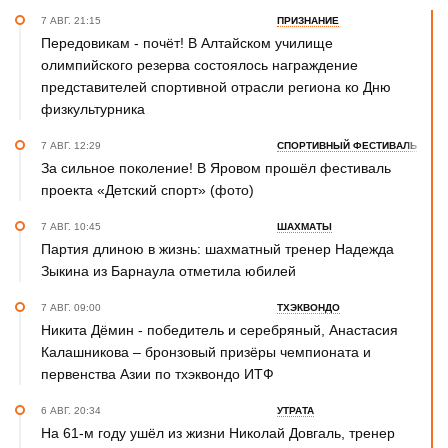
7 АВГ. 21:15
ПРИЗНАНИЕ
Передовикам - почёт! В Алтайском училище
олимпийского резерва состоялось награждение
представителей спортивной отрасли региона ко Дню
физкультурника
7 АВГ. 12:29
СПОРТИВНЫЙ ФЕСТИВАЛЬ
За сильное поколение! В Яровом прошёл фестиваль
проекта «Детский спорт» (фото)
7 АВГ. 10:45
ШАХМАТЫ
Партия длиною в жизнь: шахматный тренер Надежда
Зыкина из Барнаула отметила юбилей
7 АВГ. 09:00
ТХЭКВОНДО
Никита Дёмин - победитель и серебряный, Анастасия
Калашникова – бронзовый призёры чемпионата и
первенства Азии по тхэквондо ИТФ
6 АВГ. 20:34
УТРАТА
На 61-м году ушёл из жизни Николай Довгаль, тренер