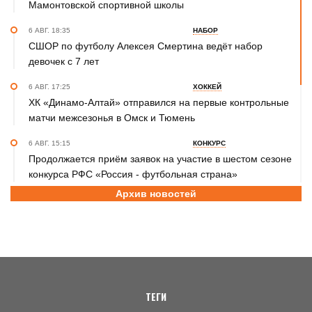
Мамонтовской спортивной школы
6 АВГ. 18:35
НАБОР
СШОР по футболу Алексея Смертина ведёт набор
девочек с 7 лет
6 АВГ. 17:25
ХОККЕЙ
ХК «Динамо-Алтай» отправился на первые контрольные
матчи межсезонья в Омск и Тюмень
6 АВГ. 15:15
КОНКУРС
Продолжается приём заявок на участие в шестом сезоне
конкурса РФС «Россия - футбольная страна»
Архив новостей
6 АВГ. 14:45
СПОРТИВНАЯ ПОЛИТИКА
Как в 2026 году можно оформить социальный налоговый
вычет за занятия спортом?
6 АВГ. 12:55
ГРЕБЛЯ НА БАЙДАРКАХ И КАНОЭ
В заключительный день юниорского первенства России
на счету алтайских гребцов три медали
ТЕГИ