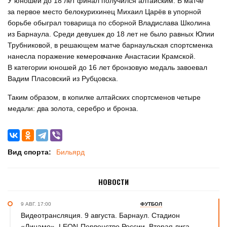
У юношей до 18 лет финал получился алтайским. В матче
за первое место белокурихинец Михаил Царёв в упорной
борьбе обыграл товарища по сборной Владислава Школина
из Барнаула. Среди девушек до 18 лет не было равных Юлии
Трубниковой, в решающем матче барнаульская спортсменка
нанесла поражение кемеровчанке Анастасии Крамской.
В категории юношей до 16 лет бронзовую медаль завоевал
Вадим Пласовский из Рубцовска.
Таким образом, в копилке алтайских спортсменов четыре
медали: два золота, серебро и бронза.
Вид спорта:
Бильярд
НОВОСТИ
9 АВГ. 17:00
ФУТБОЛ
Видеотрансляция. 9 августа. Барнаул. Стадион
«Динамо». LEON-Первенство России. Вторая лига.