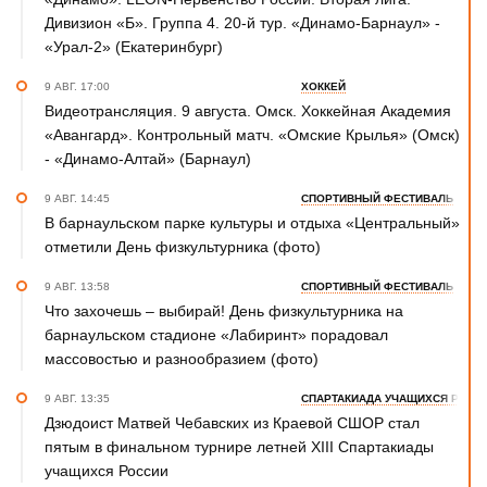
Дивизион «Б». Группа 4. 20-й тур. «Динамо-Барнаул» -
«Урал-2» (Екатеринбург)
9 АВГ. 17:00
ХОККЕЙ
Видеотрансляция. 9 августа. Омск. Хоккейная Академия
«Авангард». Контрольный матч. «Омские Крылья» (Омск)
- «Динамо-Алтай» (Барнаул)
9 АВГ. 14:45
СПОРТИВНЫЙ ФЕСТИВАЛЬ
В барнаульском парке культуры и отдыха «Центральный»
отметили День физкультурника (фото)
9 АВГ. 13:58
СПОРТИВНЫЙ ФЕСТИВАЛЬ
Что захочешь – выбирай! День физкультурника на
барнаульском стадионе «Лабиринт» порадовал
массовостью и разнообразием (фото)
9 АВГ. 13:35
СПАРТАКИАДА УЧАЩИХСЯ РОСС
Дзюдоист Матвей Чебавских из Краевой СШОР стал
пятым в финальном турнире летней XIII Спартакиады
учащихся России