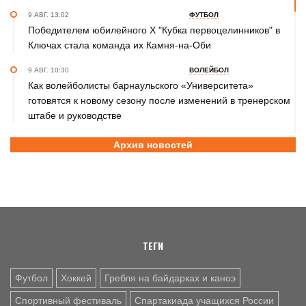
9 АВГ. 13:02
ФУТБОЛ
Победителем юбилейного Х "Кубка первоцелинников" в
Ключах стала команда их Камня-на-Оби
9 АВГ. 10:30
ВОЛЕЙБОЛ
Как волейболисты барнаульского «Университета»
готовятся к новому сезону после изменений в тренерском
штабе и руководстве
9 АВГ. 10:10
ХОККЕЙ
Архив новостей
ХК "Динамо-Алтай» уступил «Омским Крыльям» в первом
предсезонном матче - 1:4 (фото)
9 АВГ. 08:00
БАСКЕТБОЛ
В Барнауле прошли всероссийские соревнования по
баскетболу 3×3 «Оранжевый мяч» (фото)
ТЕГИ
8 АВГ. 23:45
ЛЁГКАЯ АТЛЕТИКА
Полина разбежалась. Ткалич берёт реванш у
Футбол
Хоккей
Гребля на байдарках и каноэ
Садовничевой на командном чемпионате России
Спортивный фестиваль
Спартакиада учащихся России