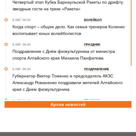
Четвертый этап Кубка Барнаульской Ракеты по дрифту:
звездные гости на треке «Ракета»
8 АВГ. 09:00
ВОЛЕЙБОЛ
Когда спорт – общее дело. Как семья тренеров Коленко
воспитывает юных волейболистов
8 АВГ. 08:40
ПРАЗДНИК
Поздравление с Днём физкультурника от министра
спорта Алтайского края Михаила Панфилова
8 АВГ. 08:30
ПОЗДРАВЛЕНИЕ
Губернатор Виктор Томенко и председатель АКЗС
Александр Романенко поздравили жителей Алтайского
края с Днем физкультурника
8 АВГ. 08:20
ПРАЗДНИК
Архив новостей
Поздравление с Днем физкультурника от министра
спорта России Михаила Дегтярева
8 АВГ. 07:30
ЮБИЛЕЙ
Базовый элемент. Александру Городову - 70 лет