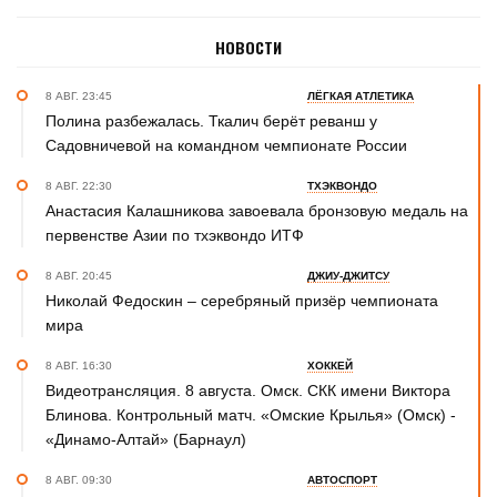
НОВОСТИ
8 АВГ. 23:45
ЛЁГКАЯ АТЛЕТИКА
Полина разбежалась. Ткалич берёт реванш у
Садовничевой на командном чемпионате России
8 АВГ. 22:30
ТХЭКВОНДО
Анастасия Калашникова завоевала бронзовую медаль на
первенстве Азии по тхэквондо ИТФ
8 АВГ. 20:45
ДЖИУ-ДЖИТСУ
Николай Федоскин – серебряный призёр чемпионата
мира
8 АВГ. 16:30
ХОККЕЙ
Видеотрансляция. 8 августа. Омск. СКК имени Виктора
Блинова. Контрольный матч. «Омские Крылья» (Омск) -
«Динамо-Алтай» (Барнаул)
8 АВГ. 09:30
АВТОСПОРТ