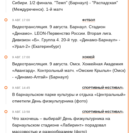
Сибири. 1/2 финала. "Темп" (Барнаул) - "Распадская"
(Междуреченск). 1-й матч
9 АВГ. 17:00
ФУТБОЛ
Видеотрансляция. 9 августа. Барнаул. Стадион
«Динамо». LEON-Первенство России. Вторая лига.
Дивизион «Б». Группа 4. 20-й тур. «Динамо-Барнаул» -
«Урал-2» (Екатеринбург)
9 АВГ. 17:00
ХОККЕЙ
Видеотрансляция. 9 августа. Омск. Хоккейная Академия
«Авангард». Контрольный матч. «Омские Крылья» (Омск)
- «Динамо-Алтай» (Барнаул)
9 АВГ. 14:45
СПОРТИВНЫЙ ФЕСТИВАЛЬ
В барнаульском парке культуры и отдыха «Центральный»
отметили День физкультурника (фото)
9 АВГ. 13:58
СПОРТИВНЫЙ ФЕСТИВАЛЬ
Что захочешь – выбирай! День физкультурника на
барнаульском стадионе «Лабиринт» порадовал
массовостью и разнообразием (фото)