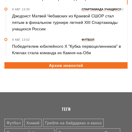
9 АВГ. 13:35
СПАРТАКИАДА УЧАЩИХСЯ РОСС
Дзюдоист Матвей Чебавских из Краевой СШОР стал
пятым в финальном турнире летней XIII Спартакиады
учащихся России
9 АВГ. 13:02
ФУТБОЛ
Победителем юбилейного Х "Кубка первоцелинников" в
Ключах стала команда их Камня-на-Оби
9 АВГ. 10:30
ВОЛЕЙБОЛ
Архив новостей
Как волейболисты барнаульского «Университета»
готовятся к новому сезону после изменений в тренерском
штабе и руководстве
9 АВГ. 10:10
ХОККЕЙ
ХК "Динамо-Алтай» уступил «Омским Крыльям» в первом
предсезонном матче - 1:4 (фото)
ТЕГИ
9 АВГ. 08:00
БАСКЕТБОЛ
Футбол
Хоккей
Гребля на байдарках и каноэ
В Барнауле прошли всероссийские соревнования по
баскетболу 3×3 «Оранжевый мяч» (фото)