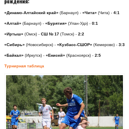
рождения:
«Динамо-Алтайский край»
(Барнаул) -
«Чита»
(Чита) -
4:1
«Алтай»
(Барнаул) -
«Бурятия»
(Улан-Удэ) -
0:1
«Иртыш»
(Омск) -
СШ № 17
(Томск) -
2:2
«Сибирь»
(Новосибирск) -
«Кузбасс-СШОР»
(Кемерово) -
3:3
«Байкал»
(Иркутск) -
«Енисей»
(Красноярск) -
2:5
Турнирная таблица