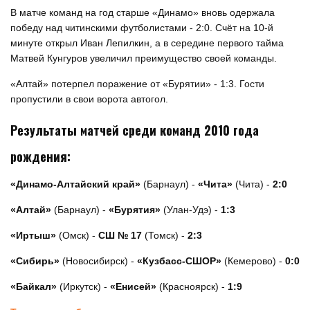
В матче команд на год старше «Динамо» вновь одержала
победу над читинскими футболистами - 2:0. Счёт на 10-й
минуте открыл Иван Лепилкин, а в середине первого тайма
Матвей Кунгуров увеличил преимущество своей команды.
«Алтай» потерпел поражение от «Бурятии» - 1:3. Гости
пропустили в свои ворота автогол.
Результаты матчей среди команд 2010 года
рождения:
«Динамо-Алтайский край»
(Барнаул) -
«Чита»
(Чита) -
2:0
«Алтай»
(Барнаул) -
«Бурятия»
(Улан-Удэ) -
1:3
«Иртыш»
(Омск) -
СШ № 17
(Томск) -
2:3
«Сибирь»
(Новосибирск) -
«Кузбасс-СШОР»
(Кемерово) -
0:0
«Байкал»
(Иркутск) -
«Енисей»
(Красноярск) -
1:9