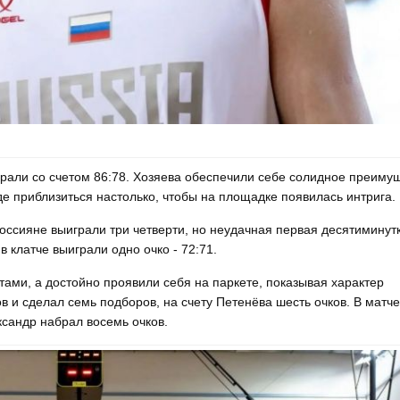
грали со счетом 86:78. Хозяева обеспечили себе солидное преиму
е приблизиться настолько, чтобы на площадке появилась интрига.
 Россияне выиграли три четверти, но неудачная первая десятиминут
 клатче выиграли одно очко - 72:71.
тами, а достойно проявили себя на паркете, показывая характер
ов и сделал семь подборов, на счету Петенёва шесть очков. В матче
ксандр набрал восемь очков.