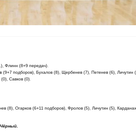
1), Флинн (8+9 передач).
 (9+7 подборов), Бухалов (8), Щербенев (7), Петенев (6), Личутин (
(0), Савков (0).
ев (8), Огарков (6+11 подборов), Фролов (5), Личутин (5), Кардан
 Чёрный.