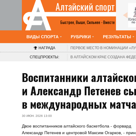
Алтайский спорт
Шахматы
2-8 августа. Барнаул. Краевой шахматный
клуб. V турнир «Красоты Алтая». Этап Кубка
Быстрее, Выше, Сильнее - Вместе
России среди женщин
ВИДЫ СПОРТА
РУБРИКИ
РЕЗУЛЬТАТЫ
НАГРАДА
ПЕРВОЕ МЕСТО В НОМИНАЦИИ
«ЛУ
СПЕЦПРОЕКТЫ:
В АЛТАЙСКОМ КРАЕ СОЗДАНА ФЕ
Воспитанники алтайско
и Александр Петенев сы
в международных матча
30 ИЮН. 2026 13:00
Двое воспитанников алтайского баскетбола - форвард
Александр Петенев и центровой Максим Огарков, - при