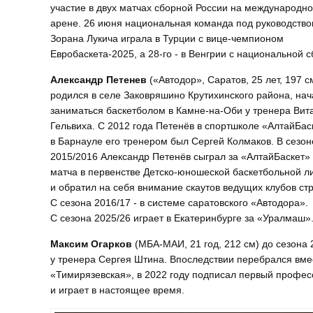
участие в двух матчах сборной России на международн
арене. 26 июня национальная команда под руководств
Зорана Лукича играла в Турции с вице-чемпионом
Евробаскета-2025, а 28-го - в Венгрии с национальной 
Александр Петенев
(«Автодор», Саратов, 25 лет, 197 с
родился в селе Заковряшино Крутихинского района, нач
заниматься баскетболом в Камне-на-Оби у тренера Вит
Гельвиха. С 2012 года Петенёв в спортшколе «АлтайБас
в Барнауле его тренером был Сергей Колмаков. В сезон
2015/2016 Александр Петенёв сыграл за «АлтайБаскет»
матча в первенстве Детско-юношеской баскетбольной л
и обратил на себя внимание скаутов ведущих клубов ст
С сезона 2016/17 - в системе саратовского «Автодора».
С сезона 2025/26 играет в Екатеринбурге за «Уралмаш»
Максим Огарков
(МБА-МАИ, 21 год, 212 см) до сезона
у тренера Сергея Штина. Впоследствии перебрался вме
«Тимирязевская», в 2022 году подписал первый професс
и играет в настоящее время.