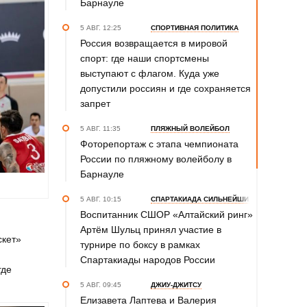
Барнауле
5 АВГ. 12:25
СПОРТИВНАЯ ПОЛИТИКА
Россия возвращается в мировой
спорт: где наши спортсмены
выступают с флагом. Куда уже
допустили россиян и где сохраняется
запрет
5 АВГ. 11:35
ПЛЯЖНЫЙ ВОЛЕЙБОЛ
Фоторепортаж с этапа чемпионата
России по пляжному волейболу в
Барнауле
5 АВГ. 10:15
СПАРТАКИАДА СИЛЬНЕЙШИХ
Воспитанник СШОР «Алтайский ринг»
Артём Шульц принял участие в
скет»
турнире по боксу в рамках
Спартакиады народов России
где
5 АВГ. 09:45
ДЖИУ-ДЖИТСУ
Елизавета Лаптева и Валерия