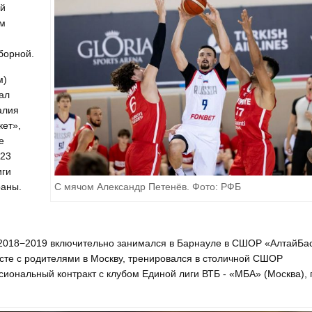
ой
ом
сборной.
м)
ал
алия
кет»,
е
 23
иги
С мячом Александр Петенёв. Фото: РФБ
раны.
.
 2018−2019 включительно занимался в Барнауле в СШОР «АлтайБа
сте с родителями в Москву, тренировался в столичной СШОР
иональный контракт с клубом Единой лиги ВТБ - «МБА» (Москва), 