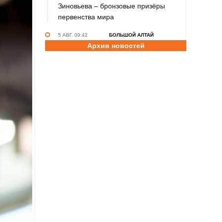
Зиновьева – бронзовые призёры
первенства мира
5 АВГ. 09:42
БОЛЬШОЙ АЛТАЙ
Архив новостей
Организаторы международного
туристско-спортивного фестиваля
опубликовали программу «Большой
Алтай. Great Altai. China-2026»
5 АВГ. 09:23
ПЛАВАНИЕ В ХОЛОДНОЙ ВОДЕ
Есть место, где моржам сейчас не
жарко! Команда Алтайского края
«Белые медведи» выиграла
соревнования на Телецком озере
4 АВГ. 17:45
ФУТБОЛ
Игроки московской «Академии
«Динамо» имени Льва Яшина» -
победители международного турнира
памяти Геннадия Смертина (фото)
4 АВГ. 16:57
БАСКЕТБОЛ