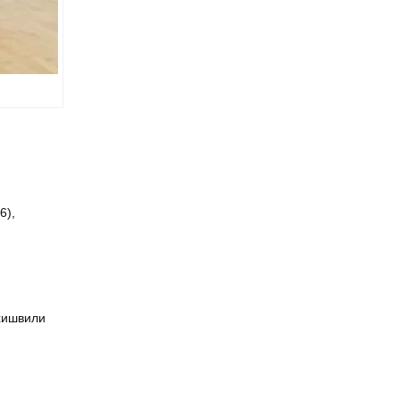
6),
ахишвили