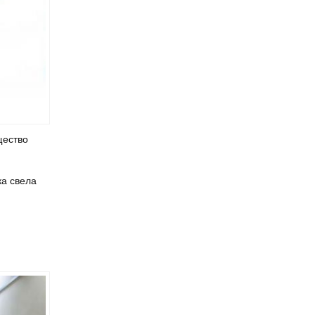
В Барнауле победителями турнира 2
на 2 стали команды Media Basket Altai
и академии Tigers (фото)
щество
ка свела