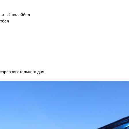
ляжный волейбол
утбол
 соревновательного дня