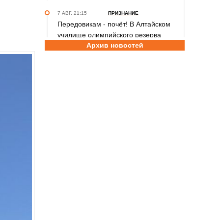
7 АВГ. 21:15
ПРИЗНАНИЕ
Передовикам - почёт! В Алтайском
училище олимпийского резерва
Архив новостей
состоялось награждение
представителей спортивной отрасли
региона ко Дню физкультурника
7 АВГ. 12:29
СПОРТИВНЫЙ ФЕСТИВАЛЬ
За сильное поколение! В Яровом
прошёл фестиваль проекта «Детский
спорт» (фото)
7 АВГ. 10:45
ШАХМАТЫ
Партия длиною в жизнь: шахматный
тренер Надежда Зыкина из Барнаула
отметила юбилей
7 АВГ. 09:00
ТХЭКВОНДО
Никита Дёмин - победитель и
серебряный, Анастасия Калашникова
– бронзовый призёры чемпионата и