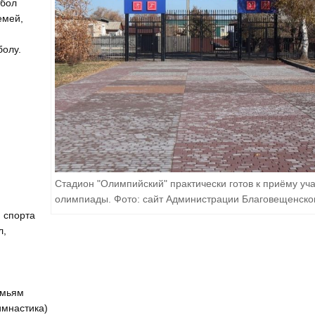
йбол
емей,
болу.
Стадион "Олимпийский" практически готов к приёму уч
олимпиады. Фото: сайт Администрации Благовещенско
м спорта
л,
емьям
имнастика)