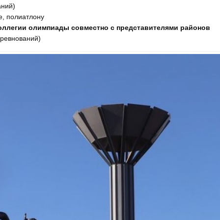
аний)
е, полиатлону
 коллегии олимпиады совместно с представителями районов
оревнований)