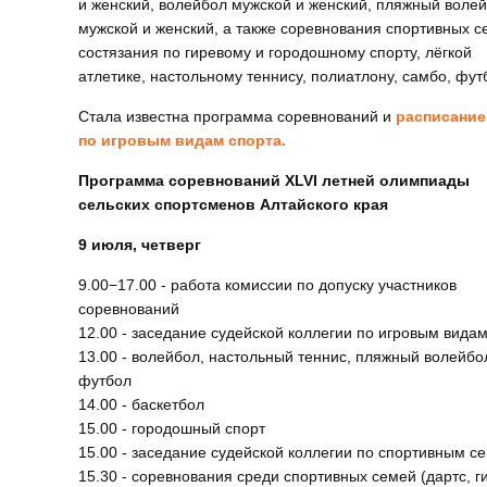
и женский, волейбол мужской и женский, пляжный воле
мужской и женский, а также соревнования спортивных с
состязания по гиревому и городошному спорту, лёгкой
атлетике, настольному теннису, полиатлону, самбо, фут
Стала известна программа соревнований и
расписание
по игровым видам спорта.
Программа соревнований
XLVI
летней олимпиады
сельских спортсменов Алтайского края
9 июля, четверг
9.00−17.00 - работа комиссии по допуску участников
соревнований
12.00 - заседание судейской коллегии по игровым вида
13.00 - волейбол, настольный теннис, пляжный волейбо
футбол
14.00 - баскетбол
15.00 - городошный спорт
15.00 - заседание судейской коллегии по спортивным с
15.30 - соревнования среди спортивных семей (дартс, г