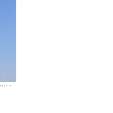
первенства Азии по тхэквондо ИТФ
 района