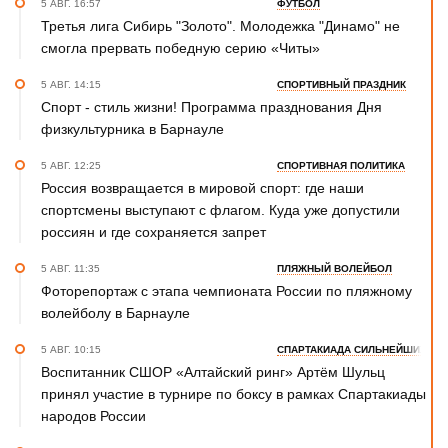
5 АВГ. 16:57
ФУТБОЛ
Третья лига Сибирь "Золото". Молодежка "Динамо" не
смогла прервать победную серию «Читы»
5 АВГ. 14:15
СПОРТИВНЫЙ ПРАЗДНИК
Спорт - стиль жизни! Программа празднования Дня
физкультурника в Барнауле
5 АВГ. 12:25
СПОРТИВНАЯ ПОЛИТИКА
Россия возвращается в мировой спорт: где наши
спортсмены выступают с флагом. Куда уже допустили
россиян и где сохраняется запрет
5 АВГ. 11:35
ПЛЯЖНЫЙ ВОЛЕЙБОЛ
Фоторепортаж с этапа чемпионата России по пляжному
волейболу в Барнауле
5 АВГ. 10:15
СПАРТАКИАДА СИЛЬНЕЙШИХ
Воспитанник СШОР «Алтайский ринг» Артём Шульц
принял участие в турнире по боксу в рамках Спартакиады
народов России