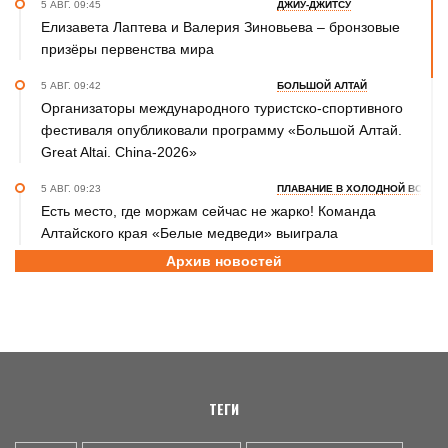
5 АВГ. 09:45
ДЖИУ-ДЖИТСУ
Елизавета Лаптева и Валерия Зиновьева – бронзовые
призёры первенства мира
5 АВГ. 09:42
БОЛЬШОЙ АЛТАЙ
Организаторы международного туристско-спортивного
фестиваля опубликовали программу «Большой Алтай.
Great Altai. China-2026»
5 АВГ. 09:23
ПЛАВАНИЕ В ХОЛОДНОЙ ВОДЕ
Есть место, где моржам сейчас не жарко! Команда
Алтайского края «Белые медведи» выиграла
соревнования на Телецком озере
Архив новостей
4 АВГ. 17:45
ФУТБОЛ
Игроки московской «Академии «Динамо» имени Льва
Яшина» - победители международного турнира памяти
Геннадия Смертина (фото)
4 АВГ. 16:57
БАСКЕТБОЛ
ТЕГИ
В Барнауле победителями турнира 2 на 2 стали команды
Media Basket Altai и академии Tigers (фото)