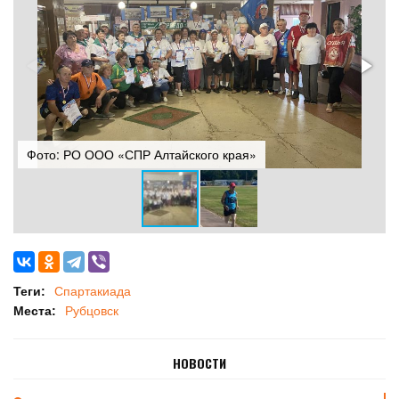
Фото: РО ООО «СПР Алтайского края»
Ф
Теги:
Спартакиада
Места:
Рубцовск
НОВОСТИ