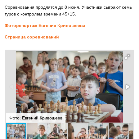
Соревнования продлятся до 8 июня. Участники сыграют семь
туров с контролем времени 45+15.
Фоторепортаж Евгения Кривошеева
Страница соревнований
Фото: Евгений Кривошеев
Ф