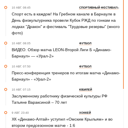
10 АВГ. 08:45
СПОРТИВНЫЙ ФЕСТИВАЛЬ
Спорт есть в каждом! На Гребном канале в Барнауле в
День физкультурника провели Кубок РЖД по гонкам на
лодках "Дракон" и фестиваль "Трудовые резервы" (много
фото)
10 АВГ. 08:05
ФУТБОЛ
ВИДЕО. Обзор матча LEON-Второй Лиги Б «Динамо-
Барнаул» — «Урал-2»
10 АВГ. 07:50
ФУТБОЛ
Пресс-конференция тренеров по итогам матча «Динамо-
Барнаул» - «Урал-2»
10 АВГ. 07:15
ЮБИЛЕЙ
Заслуженному работнику физической культуры РФ
Татьяне Вараксиной – 70 лет
9 АВГ. 23:40
ХОККЕЙ
ХК «Динамо-Алтай» уступил «Омским Крыльям» и во
втором предсезонном матче - 1:6