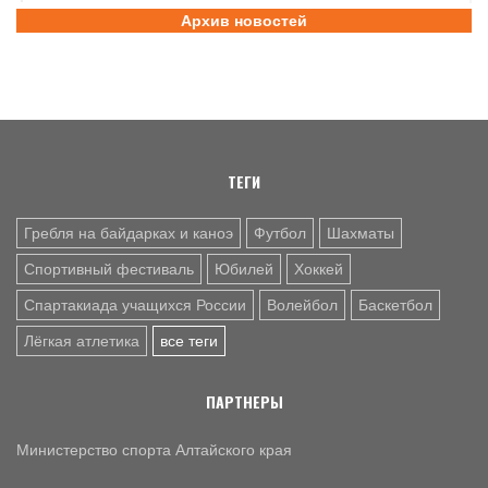
Архив новостей
9 АВГ. 22:20
ФУТБОЛ
"Темп" в первом матче 1/2 финала Кубка Сибири крупно
обыграл "Распадскую" - 4:1
9 АВГ. 19:55
ФУТБОЛ
Барнаульское «Динамо» обыграло на своём поле
«Урал-2» из Екатеринбурга - 3:1
ТЕГИ
Гребля на байдарках и каноэ
Футбол
Шахматы
Спортивный фестиваль
Юбилей
Хоккей
Спартакиада учащихся России
Волейбол
Баскетбол
Лёгкая атлетика
все теги
ПАРТНЕРЫ
Министерство спорта Алтайского края