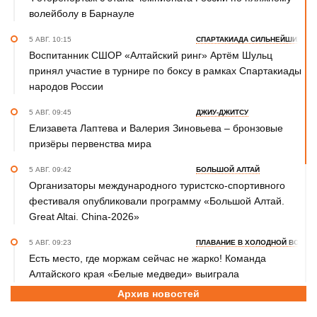
волейболу в Барнауле
5 АВГ. 10:15
СПАРТАКИАДА СИЛЬНЕЙШИХ
Воспитанник СШОР «Алтайский ринг» Артём Шульц
принял участие в турнире по боксу в рамках Спартакиады
народов России
5 АВГ. 09:45
ДЖИУ-ДЖИТСУ
Елизавета Лаптева и Валерия Зиновьева – бронзовые
призёры первенства мира
5 АВГ. 09:42
БОЛЬШОЙ АЛТАЙ
Организаторы международного туристско-спортивного
фестиваля опубликовали программу «Большой Алтай.
Great Altai. China-2026»
5 АВГ. 09:23
ПЛАВАНИЕ В ХОЛОДНОЙ ВОДЕ
Есть место, где моржам сейчас не жарко! Команда
Алтайского края «Белые медведи» выиграла
соревнования на Телецком озере
Архив новостей
4 АВГ. 17:45
ФУТБОЛ