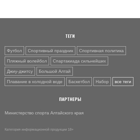
Игроки московской «Академии «Динамо» имени Льва
Яшина» - победители международного турнира памяти
Геннадия Смертина (фото)
4 АВГ. 16:57
БАСКЕТБОЛ
ТЕГИ
В Барнауле победителями турнира 2 на 2 стали команды
Media Basket Altai и академии Tigers (фото)
Футбол
Спортивный праздник
Спортивная политика
Пляжный волейбол
Спартакиада сильнейших
Джиу-джитсу
Большой Алтай
Плавание в холодной воде
Баскетбол
Набор
все теги
ПАРТНЕРЫ
Министерство спорта Алтайского края
Категория информационной продукции 18+