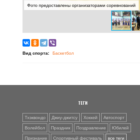
Фото предоставлены организаторами соревнований
Вид спорта:
Баскетбол
ТЕГИ
Тхэквондо
Джиу-джитсу
Хоккей
Автоспорт
Волейбол
Праздник
Поздравление
Юбилей
Признание
Спортивный фестиваль
все теги