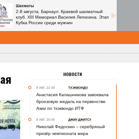
Пляжный волейбол
8 августа. Барнаул. Парк спорта Алексея
Смертина. Комплекс «Пляж». Фестиваль
«Комус Гран-при – 2026»
рая
НОВОСТИ
8 АВГ. 22:30
ТХЭКВОНДО
Анастасия Калашникова завоевала
бронзовую медаль на первенстве
Азии по тхэквондо ИТФ
8 АВГ. 20:45
ДЖИУ-ДЖИТСУ
Николай Федоскин – серебряный
призёр чемпионата мира