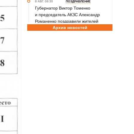
8 АВГ. 08:30
ПОЗДРАВЛЕНИЕ
Губернатор Виктор Томенко
и председатель АКЗС Александр
Романенко поздравили жителей
Архив новостей
Алтайского края с Днем
физкультурника
8 АВГ. 08:20
ПРАЗДНИК
Поздравление с Днем физкультурника
от министра спорта России Михаила
Дегтярева
8 АВГ. 07:30
ЮБИЛЕЙ
Базовый элемент. Александру
Городову - 70 лет
7 АВГ. 21:15
ПРИЗНАНИЕ
Передовикам - почёт! В Алтайском
училище олимпийского резерва
состоялось награждение
представителей спортивной отрасли
региона ко Дню физкультурника