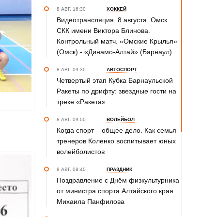
8 АВГ. 16:30
ХОККЕЙ
Видеотрансляция. 8 августа. Омск.
СКК имени Виктора Блинова.
Контрольный матч. «Омские Крылья»
(Омск) - «Динамо-Алтай» (Барнаул)
8 АВГ. 09:30
АВТОСПОРТ
Четвертый этап Кубка Барнаульской
Ракеты по дрифту: звездные гости на
треке «Ракета»
8 АВГ. 09:00
ВОЛЕЙБОЛ
Когда спорт – общее дело. Как семья
тренеров Коленко воспитывает юных
волейболистов
8 АВГ. 08:40
ПРАЗДНИК
Поздравление с Днём физкультурника
от министра спорта Алтайского края
Михаила Панфилова