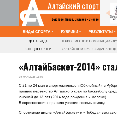
Алтайский спорт
Шахматы
2-8 августа. Барнаул. Краевой шахматный
клуб. V турнир «Красоты Алтая». Этап Кубка
Быстрее, Выше, Сильнее - Вместе
России среди женщин
ВИДЫ СПОРТА
РУБРИКИ
РЕЗУЛЬТАТЫ
НАГРАДА
ПЕРВОЕ МЕСТО В НОМИНАЦИИ
«ЛУ
СПЕЦПРОЕКТЫ:
В АЛТАЙСКОМ КРАЕ СОЗДАНА ФЕ
«АлтайБаскет-2014» ста
28 МАЯ 2026 15:57
С 21 по 24 мая в спорткомплексе «Юбилейный» в Рубцо
прошло первенство Алтайского края по баскетболу сред
юношей до 13 лет (2014 года рождения и моложе).
В соревнованиях приняло участие восемь команд.
Спортивные школы «АлтайБаскет» и «Победа» выстави