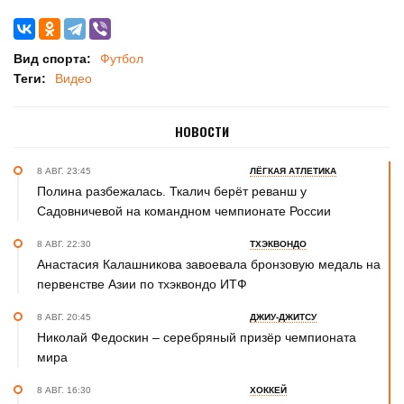
Вид спорта:
Футбол
Теги:
Видео
НОВОСТИ
8 АВГ. 23:45
ЛЁГКАЯ АТЛЕТИКА
Полина разбежалась. Ткалич берёт реванш у
Садовничевой на командном чемпионате России
8 АВГ. 22:30
ТХЭКВОНДО
Анастасия Калашникова завоевала бронзовую медаль на
первенстве Азии по тхэквондо ИТФ
8 АВГ. 20:45
ДЖИУ-ДЖИТСУ
Николай Федоскин – серебряный призёр чемпионата
мира
8 АВГ. 16:30
ХОККЕЙ