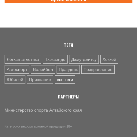
Поздравление с Днем физкультурника от министра
спорта России Михаила Дегтярева
8 АВГ. 07:30
ЮБИЛЕЙ
Базовый элемент. Александру Городову - 70 лет
ТЕГИ
Лёгкая атлетика
Тхэквондо
Джиу-джитсу
Хоккей
Автоспорт
Волейбол
Праздник
Поздравление
Юбилей
Признание
все теги
ПАРТНЕРЫ
Министерство спорта Алтайского края
Категория информационной продукции 18+