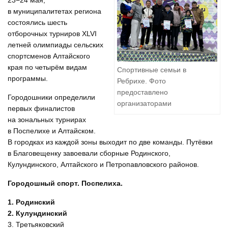
23−24 мая,
в муниципалитетах региона
состоялись шесть
отборочных турниров XLVI
летней олимпиады сельских
спортсменов Алтайского
края по четырём видам
Спортивные семьи в
программы.
Ребрихе. Фото
предоставлено
Городошники определили
организаторами
первых финалистов
на зональных турнирах
в Поспелихе и Алтайском.
В городках из каждой зоны выходит по две команды. Путёвки
в Благовещенку завоевали сборные Родинского,
Кулундинского, Алтайского и Петропавловского районов.
Городошный спорт. Поспелиха.
1. Родинский
2. Кулундинский
3. Третьяковский