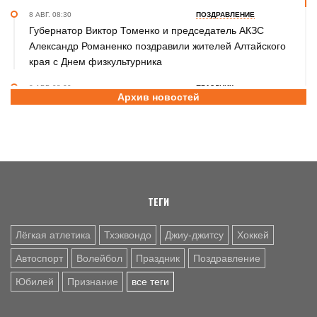
8 АВГ. 08:30
ПОЗДРАВЛЕНИЕ
Губернатор Виктор Томенко и председатель АКЗС
Александр Романенко поздравили жителей Алтайского
края с Днем физкультурника
8 АВГ. 08:20
ПРАЗДНИК
Архив новостей
Поздравление с Днем физкультурника от министра
спорта России Михаила Дегтярева
8 АВГ. 07:30
ЮБИЛЕЙ
Базовый элемент. Александру Городову - 70 лет
ТЕГИ
Лёгкая атлетика
Тхэквондо
Джиу-джитсу
Хоккей
Автоспорт
Волейбол
Праздник
Поздравление
Юбилей
Признание
все теги