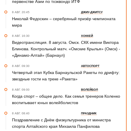
первенстве Азии по тхэквондо ИТФ
8 АВГ. 20:45
ДЖИУ-ДЖИТСУ
Николай Федоскин – серебряный призёр чемпионата
мира
8 АВГ. 16:30
ХОККЕЙ
Видеотрансляция. 8 августа. Омск. СКК имени Виктора
Блинова. Контрольный матч. «Омские Крылья» (Омск) -
«Динамо-Алтай» (Барнаул)
8 АВГ. 09:30
АВТОСПОРТ
Четвертый этап Кубка Барнаульской Ракеты по дрифту:
звездные гости на треке «Ракета»
8 АВГ. 09:00
ВОЛЕЙБОЛ
Когда спорт – общее дело. Как семья тренеров Коленко
воспитывает юных волейболистов
8 АВГ. 08:40
ПРАЗДНИК
Поздравление с Днём физкультурника от министра
спорта Алтайского края Михаила Панфилова