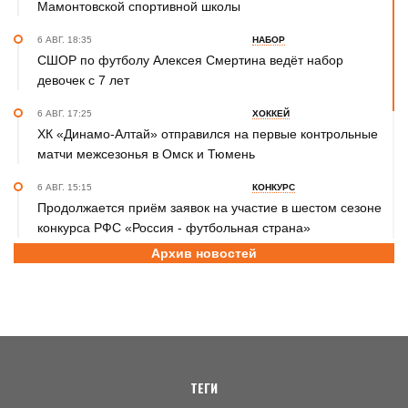
Мамонтовской спортивной школы
6 АВГ. 18:35
НАБОР
СШОР по футболу Алексея Смертина ведёт набор
девочек с 7 лет
6 АВГ. 17:25
ХОККЕЙ
ХК «Динамо-Алтай» отправился на первые контрольные
матчи межсезонья в Омск и Тюмень
6 АВГ. 15:15
КОНКУРС
Продолжается приём заявок на участие в шестом сезоне
конкурса РФС «Россия - футбольная страна»
Архив новостей
6 АВГ. 14:45
СПОРТИВНАЯ ПОЛИТИКА
Как в 2026 году можно оформить социальный налоговый
вычет за занятия спортом?
6 АВГ. 12:55
ГРЕБЛЯ НА БАЙДАРКАХ И КАНОЭ
В заключительный день юниорского первенства России
на счету алтайских гребцов три медали
ТЕГИ