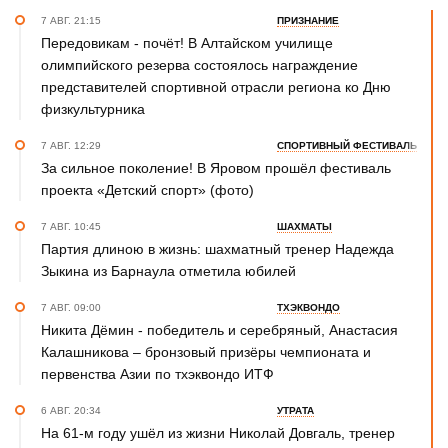
7 АВГ. 21:15
ПРИЗНАНИЕ
Передовикам - почёт! В Алтайском училище
олимпийского резерва состоялось награждение
представителей спортивной отрасли региона ко Дню
физкультурника
7 АВГ. 12:29
СПОРТИВНЫЙ ФЕСТИВАЛЬ
За сильное поколение! В Яровом прошёл фестиваль
проекта «Детский спорт» (фото)
7 АВГ. 10:45
ШАХМАТЫ
Партия длиною в жизнь: шахматный тренер Надежда
Зыкина из Барнаула отметила юбилей
7 АВГ. 09:00
ТХЭКВОНДО
Никита Дёмин - победитель и серебряный, Анастасия
Калашникова – бронзовый призёры чемпионата и
первенства Азии по тхэквондо ИТФ
6 АВГ. 20:34
УТРАТА
На 61-м году ушёл из жизни Николай Довгаль, тренер