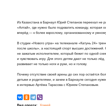
Из Казахстана в Барнаул Юрий Степанов переехал не ра
«Алтай», где нужно было подхватить команду, которая о
вперёд — к более взрослому, организованному и умном
В студии «Нового утра» на телеканале «Катунь 24» тре
после школы», а настоящий спорт высших достижений. 
не зажатым исполнителем, который бежит по одной сх
и чувствовать игру. Для этого детям дают не только лёд
развивает не только ноги и руки, но и голову.
Почему отсутствие своей арены до сих пор остаётся бо
детьми и родителями, и зачем в Барнауле сегодня нуже
в интервью Артёма Тарасова с Юрием Степановым.
Вид спорта:
Хоккей