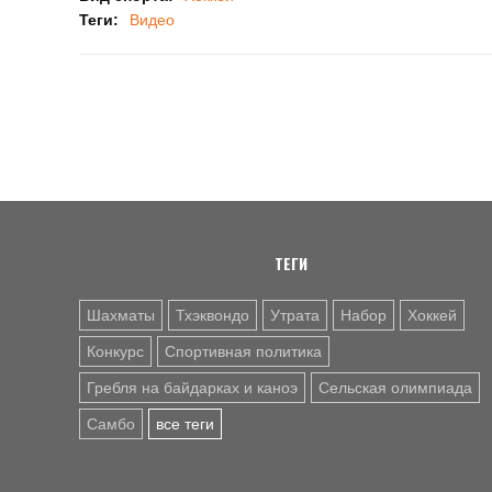
Теги:
Видео
ТЕГИ
Шахматы
Тхэквондо
Утрата
Набор
Хоккей
Конкурс
Спортивная политика
Гребля на байдарках и каноэ
Сельская олимпиада
Самбо
все теги