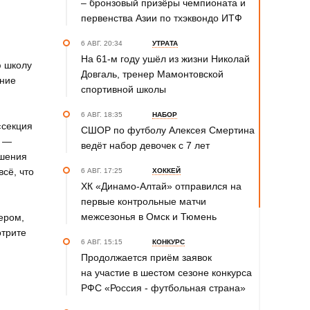
– бронзовый призёры чемпионата и
первенства Азии по тхэквондо ИТФ
6 АВГ. 20:34
УТРАТА
На 61-м году ушёл из жизни Николай
ю школу
Довгаль, тренер Мамонтовской
ение
спортивной школы
6 АВГ. 18:35
НАБОР
«секция
СШОР по футболу Алексея Смертина
к —
ведёт набор девочек с 7 лет
ешения
всё, что
6 АВГ. 17:25
ХОККЕЙ
ХК «Динамо-Алтай» отправился на
первые контрольные матчи
межсезонья в Омск и Тюмень
ером,
отрите
6 АВГ. 15:15
КОНКУРС
Продолжается приём заявок
на участие в шестом сезоне конкурса
РФС «Россия - футбольная страна»