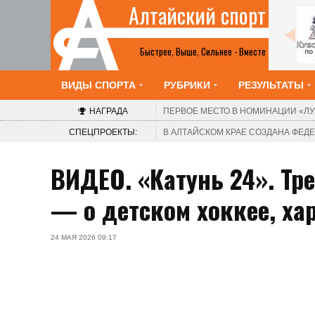
Алтайский спорт
Шахматы
2-8 августа. Барнаул. Краевой шахматный
клуб. V турнир «Красоты Алтая». Этап Кубка
Быстрее, Выше, Сильнее - Вместе
России среди женщин
ВИДЫ СПОРТА
РУБРИКИ
РЕЗУЛЬТАТЫ
НАГРАДА
ПЕРВОЕ МЕСТО В НОМИНАЦИИ
«ЛУ
СПЕЦПРОЕКТЫ:
В АЛТАЙСКОМ КРАЕ СОЗДАНА ФЕ
ВИДЕО. «Катунь 24». Тр
— о детском хоккее, хар
24 МАЯ 2026 09:17