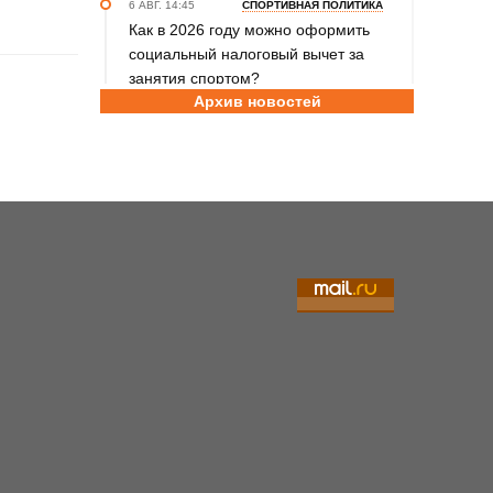
6 АВГ. 14:45
СПОРТИВНАЯ ПОЛИТИКА
Как в 2026 году можно оформить
социальный налоговый вычет за
занятия спортом?
Архив новостей
6 АВГ. 12:55
ГРЕБЛЯ НА БАЙДАРКАХ И КАНОЭ
В заключительный день юниорского
первенства России на счету
алтайских гребцов три медали
6 АВГ. 12:53
СЕЛЬСКАЯ ОЛИМПИАДА
Летопись сельских олимпиад
Алтайского края. XXXVI летняя.
Поспелиха, 2014 год. Часть первая
6 АВГ. 11:30
ШАХМАТЫ
Участники этапов Кубка России в
Барнауле преодолели две трети
турнирной дистанции