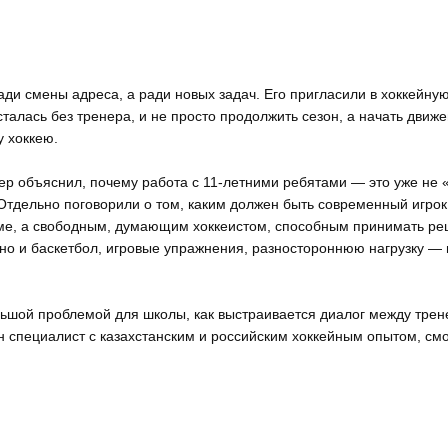
ди смены адреса, а ради новых задач. Его пригласили в хоккейну
сталась без тренера, и не просто продолжить сезон, а начать движ
у хоккею.
нер объяснил, почему работа с 11-летними ребятами — это уже не 
Отдельно поговорили о том, каким должен быть современный игро
еме, а свободным, думающим хоккеистом, способным принимать р
, но и баскетбол, игровые упражнения, разностороннюю нагрузку — 
льшой проблемой для школы, как выстраивается диалог между трен
н специалист с казахстанским и российским хоккейным опытом, см