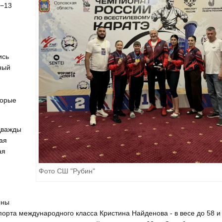
2−13
ись
ный
торые
Дважды
ая
ая
Фото СШ "Рубин"
ены
порта международного класса Кристина Найденова - в весе до 58 и