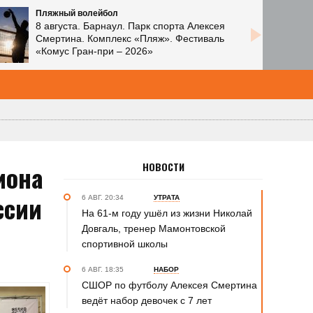
Пляжный волейбол
8 августа. Барнаул. Парк спорта Алексея
Смертина. Комплекс «Пляж». Фестиваль
«Комус Гран-при – 2026»
иона
НОВОСТИ
ссии
6 АВГ. 20:34
УТРАТА
На 61-м году ушёл из жизни Николай
Довгаль, тренер Мамонтовской
спортивной школы
6 АВГ. 18:35
НАБОР
СШОР по футболу Алексея Смертина
ведёт набор девочек с 7 лет