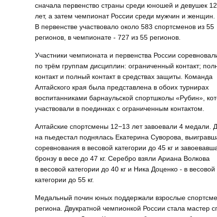
сначала первенство страны среди юношей и девушек 1
лет, а затем чемпионат России среди мужчин и женщин.
В первенстве участвовало около 583 спортсменов из 55
регионов, в чемпионате - 727 из 55 регионов.
Участники чемпионата и первенства России соревновал
по трём группам дисциплин: ограниченный контакт; пол
контакт и полный контакт в средствах защиты. Команда
Алтайского края была представлена в обоих турнирах
воспитанниками барнаульской спортшколы «Рубин», ко
участвовали в поединках с ограниченным контактом.
Алтайские спортсмены 12−13 лет завоевали 4 медали. 
на пьедестал поднялась Екатерина Суворова, выигравш
соревнования в весовой категории до 45 кг и завоевавш
бронзу в весе до 47 кг. Серебро взяли Ариана Волкова
в весовой категории до 40 кг и Ника Доценко - в весовой
категории до 55 кг.
Медальный почин юных поддержали взрослые спортсм
региона. Двукратной чемпионкой России стала мастер с