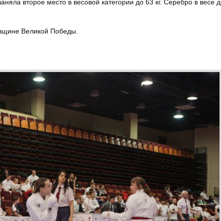
няла второе место в весовой категории до 63 кг. Серебро в весе д
овщине Великой Победы.