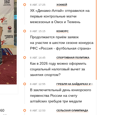
6 АВГ. 17:25
ХОККЕЙ
ХК «Динамо-Алтай» отправился на
первые контрольные матчи
межсезонья в Омск и Тюмень
6 АВГ. 15:15
КОНКУРС
Продолжается приём заявок
на участие в шестом сезоне конкурса
РФС «Россия - футбольная страна»
6 АВГ. 14:45
СПОРТИВНАЯ ПОЛИТИКА
Как в 2026 году можно оформить
социальный налоговый вычет за
занятия спортом?
6 АВГ. 12:55
ГРЕБЛЯ НА БАЙДАРКАХ И КАНОЭ
В заключительный день юниорского
первенства России на счету
алтайских гребцов три медали
 60
6 АВГ. 12:53
СЕЛЬСКАЯ ОЛИМПИАДА