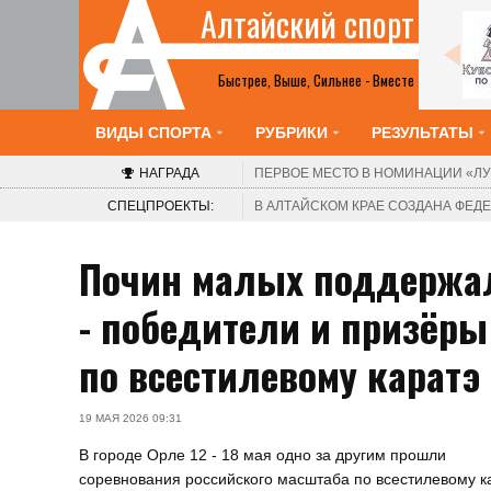
Алтайский спорт
Шахматы
2-8 августа. Барнаул. Краевой шахматный
клуб. V турнир «Красоты Алтая». Этап Кубка
Быстрее, Выше, Сильнее - Вместе
России среди женщин
ВИДЫ СПОРТА
РУБРИКИ
РЕЗУЛЬТАТЫ
НАГРАДА
ПЕРВОЕ МЕСТО В НОМИНАЦИИ
«ЛУ
СПЕЦПРОЕКТЫ:
В АЛТАЙСКОМ КРАЕ СОЗДАНА ФЕ
Почин малых поддержал
- победители и призёры
по всестилевому каратэ
19 МАЯ 2026 09:31
В городе Орле 12 - 18 мая одно за другим прошли
соревнования российского масштаба по всестилевому ка