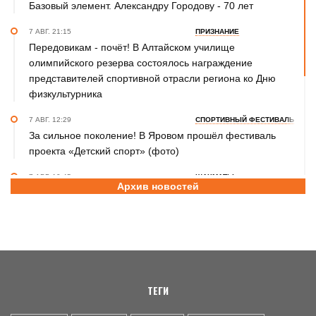
Базовый элемент. Александру Городову - 70 лет
7 АВГ. 21:15
ПРИЗНАНИЕ
Передовикам - почёт! В Алтайском училище
олимпийского резерва состоялось награждение
представителей спортивной отрасли региона ко Дню
физкультурника
7 АВГ. 12:29
СПОРТИВНЫЙ ФЕСТИВАЛЬ
За сильное поколение! В Яровом прошёл фестиваль
проекта «Детский спорт» (фото)
7 АВГ. 10:45
ШАХМАТЫ
Архив новостей
Партия длиною в жизнь: шахматный тренер Надежда
Зыкина из Барнаула отметила юбилей
7 АВГ. 09:00
ТХЭКВОНДО
Никита Дёмин - победитель и серебряный, Анастасия
Калашникова – бронзовый призёры чемпионата и
первенства Азии по тхэквондо ИТФ
ТЕГИ