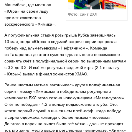
Мансийске, где местная
«Югра» на своём льду
Фото: сайт ВХЛ
примет хоккеистов
воскресенского «Химика».
А полуфинальная стадия розыгрыша Кубка завершилась
13 мая, когда «Югра» в седьмой встрече серии одержала
победу над альметьевским «Нефтяником». Команда
из Татарстана до этого сумела сделать почти невозможное -
сравнять счёт в полуфинальной серии по выигранным матчам
с 0:3 до 3:3. И всё же результат седьмой игры (2:1 в пользу
«Югры») вывел в финал хоккеистов ХМАО.
Ранее шестым матчем закончилась другая полуфинальная
серия - между «Химиком» и победителем регулярного
чемпионата ВХЛ этого сезона новокузнецким «Металлургом».
Счёт по победам - 4:2 в пользу подмосковного клуба. Это,
кстати первый случай в нынешнем плей-офф, когда победу
в серии одержала команда с более низким «посевом».
До этого в парах на вылет было всё чётко - дальше проходит
тот, кто занял место выше в регулярном чемпионате. «Химик»