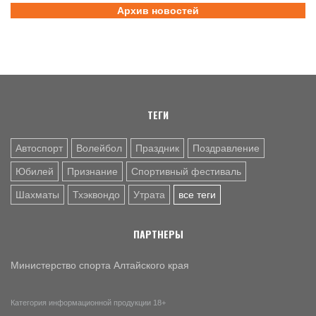
7 АВГ. 10:45
ШАХМАТЫ
Архив новостей
Партия длиною в жизнь: шахматный тренер Надежда
Зыкина из Барнаула отметила юбилей
7 АВГ. 09:00
ТХЭКВОНДО
Никита Дёмин - победитель и серебряный, Анастасия
Калашникова – бронзовый призёры чемпионата и
первенства Азии по тхэквондо ИТФ
ТЕГИ
Автоспорт
Волейбол
Праздник
Поздравление
Юбилей
Признание
Спортивный фестиваль
Шахматы
Тхэквондо
Утрата
все теги
ПАРТНЕРЫ
Министерство спорта Алтайского края
Категория информационной продукции 18+