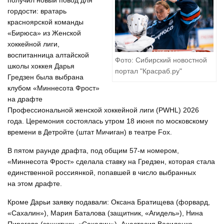
получил новый повод для
гордости: вратарь
красноярской команды
«Бирюса» из Женской
хоккейной лиги,
воспитанница алтайской
Фото: Сибирский новостной
школы хоккея Дарья
портал "Красраб.ру"
Гредзен была выбрана
клубом «Миннесота Фрост»
на драфте
Профессиональной женской хоккейной лиги (PWHL) 2026
года. Церемония состоялась утром 18 июня по московскому
времени в Детройте (штат Мичиган) в театре Fox.
В пятом раунде драфта, под общим 57-м номером,
«Миннесота Фрост» сделала ставку на Гредзен, которая стала
единственной россиянкой, попавшей в число выбранных
на этом драфте.
Кроме Дарьи заявку подавали: Оксана Братищева (форвард,
«Сахалин»), Мария Баталова (защитник, «Агидель»), Нина