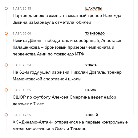
7 АВГ. 10:45
ШАХМАТЫ
Партия длиною в жизнь: шахматный тренер Надежда
Зыкина из Барнаула отметила юбилей
7 АВГ. 09:00
ТХЭКВОНДО
Никита Дёмин - победитель и серебряный, Анастасия
Калашникова – бронзовый призёры чемпионата и
первенства Азии по тхэквондо ИТФ
6 АВГ. 20:34
УТРАТА
На 61-м году ушёл из жизни Николай Довгаль, тренер
Мамонтовской спортивной школы
6 АВГ. 18:35
НАБОР
СШОР по футболу Алексея Смертина ведёт набор
девочек с 7 лет
6 АВГ. 17:25
ХОККЕЙ
ХК «Динамо-Алтай» отправился на первые контрольные
матчи межсезонья в Омск и Тюмень