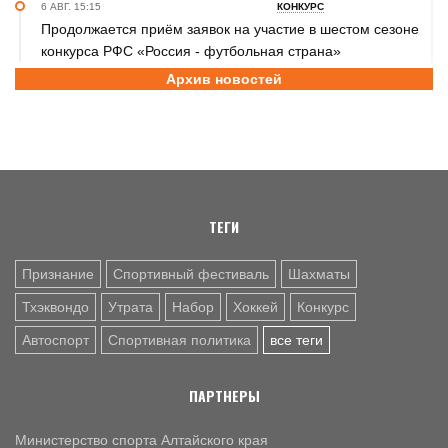
6 АВГ. 15:15
КОНКУРС
Продолжается приём заявок на участие в шестом сезоне
конкурса РФС «Россия - футбольная страна»
Архив новостей
6 АВГ. 14:45
СПОРТИВНАЯ ПОЛИТИКА
Как в 2026 году можно оформить социальный налоговый
вычет за занятия спортом?
6 АВГ. 12:55
ГРЕБЛЯ НА БАЙДАРКАХ И КАНОЭ
В заключительный день юниорского первенства России
на счету алтайских гребцов три медали
ТЕГИ
Признание
Спортивный фестиваль
Шахматы
Тхэквондо
Утрата
Набор
Хоккей
Конкурс
Автоспорт
Спортивная политика
все теги
ПАРТНЕРЫ
Министерство спорта Алтайского края