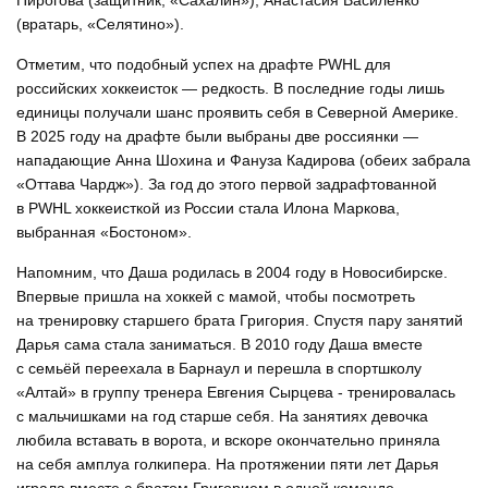
Пирогова (защитник, «Сахалин»), Анастасия Василенко
(вратарь, «Селятино»).
Отметим, что подобный успех на драфте PWHL для
российских хоккеисток — редкость. В последние годы лишь
единицы получали шанс проявить себя в Северной Америке.
В 2025 году на драфте были выбраны две россиянки —
нападающие Анна Шохина и Фануза Кадирова (обеих забрала
«Оттава Чардж»). За год до этого первой задрафтованной
в PWHL хоккеисткой из России стала Илона Маркова,
выбранная «Бостоном».
Напомним, что Даша родилась в 2004 году в Новосибирске.
Впервые пришла на хоккей с мамой, чтобы посмотреть
на тренировку старшего брата Григория. Спустя пару занятий
Дарья сама стала заниматься. В 2010 году Даша вместе
с семьёй переехала в Барнаул и перешла в спортшколу
«Алтай» в группу тренера Евгения Сырцева - тренировалась
с мальчишками на год старше себя. На занятиях девочка
любила вставать в ворота, и вскоре окончательно приняла
на себя амплуа голкипера. На протяжении пяти лет Дарья