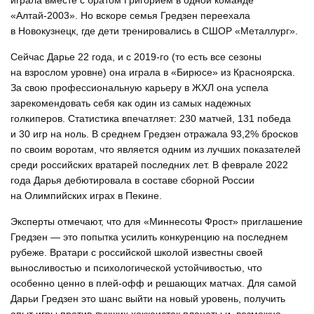
играла вместе с братом Григорием в одной команде
«Алтай-2003». Но вскоре семья Гредзен переехала
в Новокузнецк, где дети тренировались в СШОР «Металлург».
Сейчас Дарье 22 года, и с 2019-го (то есть все сезоны
на взрослом уровне) она играла в «Бирюсе» из Красноярска.
За свою профессиональную карьеру в ЖХЛ она успела
зарекомендовать себя как один из самых надежных
голкиперов. Статистика впечатляет: 230 матчей, 131 победа
и 30 игр на ноль. В среднем Гредзен отражала 93,2% бросков
по своим воротам, что является одним из лучших показателей
среди российских вратарей последних лет. В феврале 2022
года Дарья дебютировала в составе сборной России
на Олимпийских играх в Пекине.
Эксперты отмечают, что для «Миннесоты Фрост» приглашение
Гредзен — это попытка усилить конкуренцию на последнем
рубеже. Вратари с российской школой известны своей
выносливостью и психологической устойчивостью, что
особенно ценно в плей-офф и решающих матчах. Для самой
Дарьи Гредзен это шанс выйти на новый уровень, получить