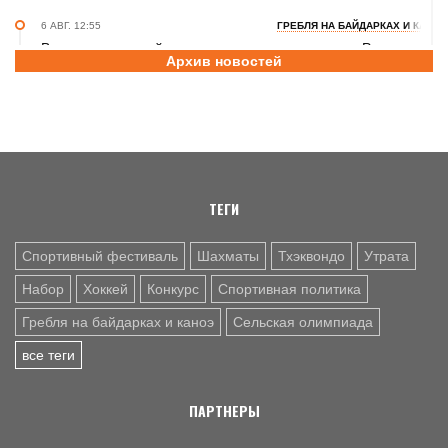
6 АВГ. 12:55
ГРЕБЛЯ НА БАЙДАРКАХ И КАНОЭ
В заключительный день юниорского первенства России
Архив новостей
на счету алтайских гребцов три медали
6 АВГ. 12:53
СЕЛЬСКАЯ ОЛИМПИАДА
Летопись сельских олимпиад Алтайского края. XXXVI
летняя. Поспелиха, 2014 год. Часть первая
ТЕГИ
Спортивный фестиваль
Шахматы
Тхэквондо
Утрата
Набор
Хоккей
Конкурс
Спортивная политика
Гребля на байдарках и каноэ
Сельская олимпиада
все теги
ПАРТНЕРЫ