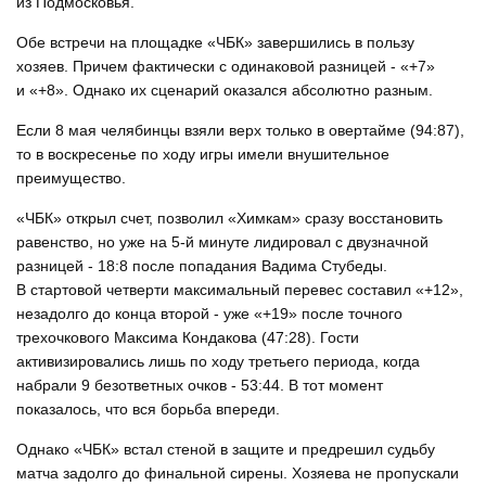
из Подмосковья.
Обе встречи на площадке «ЧБК» завершились в пользу
хозяев. Причем фактически с одинаковой разницей - «+7»
и «+8». Однако их сценарий оказался абсолютно разным.
Если 8 мая челябинцы взяли верх только в овертайме (94:87),
то в воскресенье по ходу игры имели внушительное
преимущество.
«ЧБК» открыл счет, позволил «Химкам» сразу восстановить
равенство, но уже на 5-й минуте лидировал с двузначной
разницей - 18:8 после попадания Вадима Стубеды.
В стартовой четверти максимальный перевес составил «+12»,
незадолго до конца второй - уже «+19» после точного
трехочкового Максима Кондакова (47:28). Гости
активизировались лишь по ходу третьего периода, когда
набрали 9 безответных очков - 53:44. В тот момент
показалось, что вся борьба впереди.
Однако «ЧБК» встал стеной в защите и предрешил судьбу
матча задолго до финальной сирены. Хозяева не пропускали