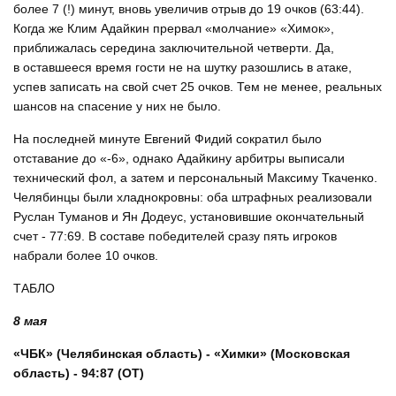
более 7 (!) минут, вновь увеличив отрыв до 19 очков (63:44).
Когда же Клим Адайкин прервал «молчание» «Химок»,
приближалась середина заключительной четверти. Да,
в оставшееся время гости не на шутку разошлись в атаке,
успев записать на свой счет 25 очков. Тем не менее, реальных
шансов на спасение у них не было.
На последней минуте Евгений Фидий сократил было
отставание до «-6», однако Адайкину арбитры выписали
технический фол, а затем и персональный Максиму Ткаченко.
Челябинцы были хладнокровны: оба штрафных реализовали
Руслан Туманов и Ян Додеус, установившие окончательный
счет - 77:69. В составе победителей сразу пять игроков
набрали более 10 очков.
ТАБЛО
8 мая
«ЧБК» (Челябинская область) - «Химки» (Московская
область) - 94:87 (ОТ)