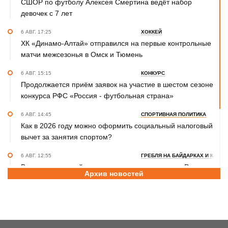
СШОР по футболу Алексея Смертина ведёт набор
девочек с 7 лет
6 АВГ. 17:25
ХОККЕЙ
ХК «Динамо-Алтай» отправился на первые контрольные
матчи межсезонья в Омск и Тюмень
6 АВГ. 15:15
КОНКУРС
Продолжается приём заявок на участие в шестом сезоне
конкурса РФС «Россия - футбольная страна»
6 АВГ. 14:45
СПОРТИВНАЯ ПОЛИТИКА
Как в 2026 году можно оформить социальный налоговый
вычет за занятия спортом?
6 АВГ. 12:55
ГРЕБЛЯ НА БАЙДАРКАХ И КАНОЭ
В заключительный день юниорского первенства России
Архив новостей
на счету алтайских гребцов три медали
6 АВГ. 12:53
СЕЛЬСКАЯ ОЛИМПИАДА
Летопись сельских олимпиад Алтайского края. XXXVI
летняя. Поспелиха, 2014 год. Часть первая