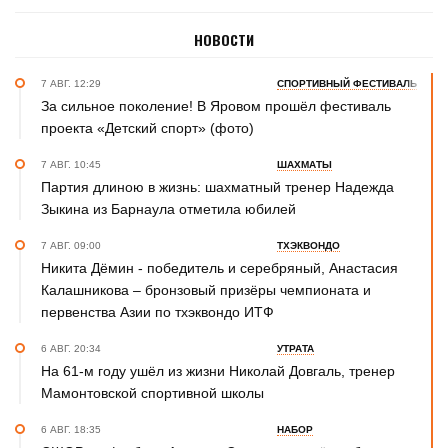
НОВОСТИ
7 АВГ. 12:29
СПОРТИВНЫЙ ФЕСТИВАЛЬ
За сильное поколение! В Яровом прошёл фестиваль
проекта «Детский спорт» (фото)
7 АВГ. 10:45
ШАХМАТЫ
Партия длиною в жизнь: шахматный тренер Надежда
Зыкина из Барнаула отметила юбилей
7 АВГ. 09:00
ТХЭКВОНДО
Никита Дёмин - победитель и серебряный, Анастасия
Калашникова – бронзовый призёры чемпионата и
первенства Азии по тхэквондо ИТФ
6 АВГ. 20:34
УТРАТА
На 61-м году ушёл из жизни Николай Довгаль, тренер
Мамонтовской спортивной школы
6 АВГ. 18:35
НАБОР