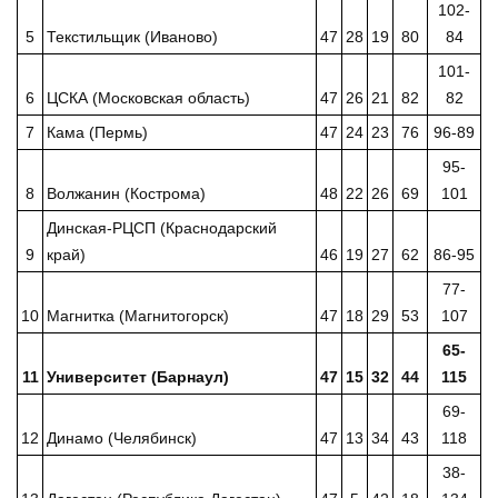
102-
5
Текстильщик (Иваново)
47
28
19
80
84
101-
6
ЦСКА (Московская область)
47
26
21
82
82
7
Кама (Пермь)
47
24
23
76
96-89
95-
8
Волжанин (Кострома)
48
22
26
69
101
Динская-РЦСП (Краснодарский
9
край)
46
19
27
62
86-95
77-
10
Магнитка (Магнитогорск)
47
18
29
53
107
65-
11
Университет (Барнаул)
47
15
32
44
115
69-
12
Динамо (Челябинск)
47
13
34
43
118
38-