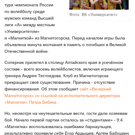
тура чемпионата России
по волейболу среди
Фото: ВК «Университет»
мужских команд Высшей
лиги «А» между местным
«Университетом»
и «Магниткой» из Магнитогорска. Перед началом игры была
объявлена минута молчания в память о погибших в Великой
Отечественной войне.
Соперник прилетел в столицу Алтайского края в усечённом
составе - всего восемь волейболистов, включая играющего
тренера Андрея Тестоедова. Клуб из Магнитогорска
прекращает своё существование. Причина - отсутствие
финансирования. Об этом сообщает
сайт «Вечерний
Магнитогорск» со ссылкой на исполнительного директора
«Магнитки» Петра Бибика.
Но, несмотря на неутешительные вести, гости дали хозяевам
бой. Начало первой партии осталось за «студентами» - 9:4.
«Магнитка» воспользовалась ошибками барнаульцев,
результативно проявили себя Егор Ардышев, Артём Бабушкин