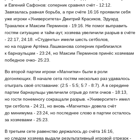
и Евгений Сафонов: соперник сравнял счёт - 12:12.
Завязалась равная борьба, а при счёте 16:16 проявили себя
уже игроки «Университета» Дмитрий Красиков, Эдуард
Тракалюк и Максим Перминов - 19:16. Не помог выправить
гостям ситуацию и тайм-аут, хозяева увеличили разрыв в счёте
- 22:17, 24:18. «Студенты» имели шесть сетболов,
но на подаче Артёма Лашманова соперник приблизился
к барнаульцам - 23:24, но Максим Перминов принёс хозяевам
победное очко- 25:23.
Во второй партии игроки «Магнитки» были в роли
догоняющих. В начале сета гостям несколько раз удавалось
отыграть своё отставание: (2:5 - 5:5; 5:7 - 8:7). А в середине
партии барнаульцы увеличили отрыв до пяти очков - 18:13,
но гости понемногу сокращали разрыв. «Университет» имел
три сетбола - 24:21, но вновь «Магнитка» довела счёт
до минимума - 23:24, но последнее слово в партии осталось
за хозяевами - 25:23.
В третьем сете равенство держалось до счёта 16:16,
но следом хозяева выдали результативный игровой отрезок -