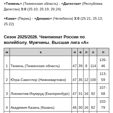
«Тюмень»
(Тюменская область) -
«Дагестан»
(Республика
Дагестан)
3:0
(25:10; 25:19; 26:24)
«Кама»
(Пермь) -
«Динамо»
(Челябинск)
3:0
(25:21; 25:13;
25:22)
Сезон 2025/2026. Чемпионат России по
волейболу. Мужчины. Высшая лига «А»
м
к
и
в
п
о
п
126-
1
Тюмень (Тюменская область)
47
39
8
114
46
113-
2
Югра-Самотлор (Нижневартовск)
47
35
12
100
59
107-
3
Локомотив-Изумруд (Екатеринбург)
47
31
16
92
68
102-
4
Академия-Казань (Казань)
46
30
16
82
79