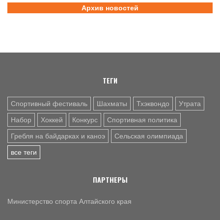
В заключительный день юниорского первенства России
Архив новостей
на счету алтайских гребцов три медали
6 АВГ. 12:53
СЕЛЬСКАЯ ОЛИМПИАДА
Летопись сельских олимпиад Алтайского края. XXXVI
летняя. Поспелиха, 2014 год. Часть первая
ТЕГИ
Спортивный фестиваль
Шахматы
Тхэквондо
Утрата
Набор
Хоккей
Конкурс
Спортивная политика
Гребля на байдарках и каноэ
Сельская олимпиада
все теги
ПАРТНЕРЫ
Министерство спорта Алтайского края