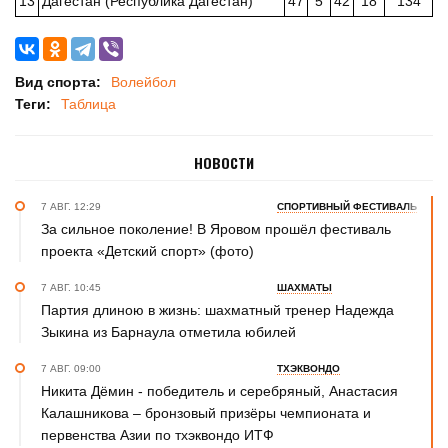
13
Дагестан (Республика Дагестан)
47
5
42
18
134
Вид спорта:
Волейбол
Теги:
Таблица
НОВОСТИ
7 АВГ. 12:29
СПОРТИВНЫЙ ФЕСТИВАЛЬ
За сильное поколение! В Яровом прошёл фестиваль
проекта «Детский спорт» (фото)
7 АВГ. 10:45
ШАХМАТЫ
Партия длиною в жизнь: шахматный тренер Надежда
Зыкина из Барнаула отметила юбилей
7 АВГ. 09:00
ТХЭКВОНДО
Никита Дёмин - победитель и серебряный, Анастасия
Калашникова – бронзовый призёры чемпионата и
первенства Азии по тхэквондо ИТФ