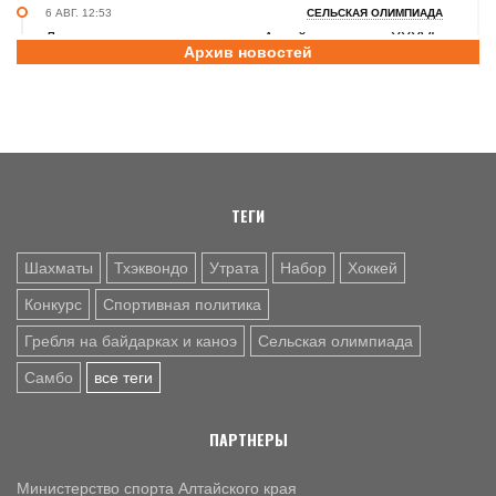
6 АВГ. 12:53
СЕЛЬСКАЯ ОЛИМПИАДА
Летопись сельских олимпиад Алтайского края. XXXVI
Архив новостей
летняя. Поспелиха, 2014 год. Часть первая
6 АВГ. 11:30
ШАХМАТЫ
Участники этапов Кубка России в Барнауле преодолели
две трети турнирной дистанции
ТЕГИ
Шахматы
Тхэквондо
Утрата
Набор
Хоккей
Конкурс
Спортивная политика
Гребля на байдарках и каноэ
Сельская олимпиада
Самбо
все теги
ПАРТНЕРЫ
Министерство спорта Алтайского края