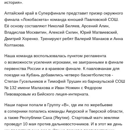
история».
Алтайский край в Суперфинале представит призер окружного
финала «Локобаскета» команда юношей Павловской СОШ.
Её основу составляют Николай Беляев, Арсений Алин,
Владислав Москвитин, Алексей Силин, Юрий Матвиевский,
Дмитрий Хоренко. Тренируют ребят Валерий Манаков и Анна
Колтакова.
Наша команда воспользовалась пунктом регламента
о возможности усиления игроками, не заигранными в финале
первенства России и в краевом финале. К павловчанам для
поездки на Кубань добавились четверо баскетболистов -
Степан Гусельников и Тимофей Трушин из барнаульской СОШ
№ 132 имени Малахова и Иван Ножкин с Федором
Пивоваровым из Бийского лицея-интерната.
Наши парни попали в Группу «В», где им по жеребьевке
в соперники попались команды Амурской и Тверской области,
а также Республики Саха (Якутии). Стартовый матч земляки
проведут 10 мая против дальневосточников. И в этот же день