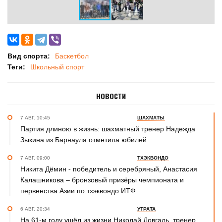
Вид спорта:
Баскетбол
Теги:
Школьный спорт
НОВОСТИ
7 АВГ. 10:45
ШАХМАТЫ
Партия длиною в жизнь: шахматный тренер Надежда
Зыкина из Барнаула отметила юбилей
7 АВГ. 09:00
ТХЭКВОНДО
Никита Дёмин - победитель и серебряный, Анастасия
Калашникова – бронзовый призёры чемпионата и
первенства Азии по тхэквондо ИТФ
6 АВГ. 20:34
УТРАТА
На 61-м году ушёл из жизни Николай Довгаль, тренер