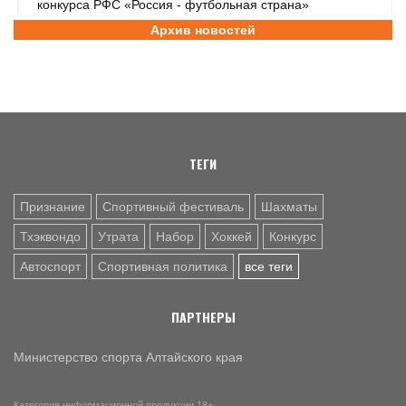
конкурса РФС «Россия - футбольная страна»
Архив новостей
6 АВГ. 14:45
СПОРТИВНАЯ ПОЛИТИКА
Как в 2026 году можно оформить социальный налоговый
вычет за занятия спортом?
6 АВГ. 12:55
ГРЕБЛЯ НА БАЙДАРКАХ И КАНОЭ
В заключительный день юниорского первенства России
на счету алтайских гребцов три медали
ТЕГИ
Признание
Спортивный фестиваль
Шахматы
Тхэквондо
Утрата
Набор
Хоккей
Конкурс
Автоспорт
Спортивная политика
все теги
ПАРТНЕРЫ
Министерство спорта Алтайского края
Категория информационной продукции 18+