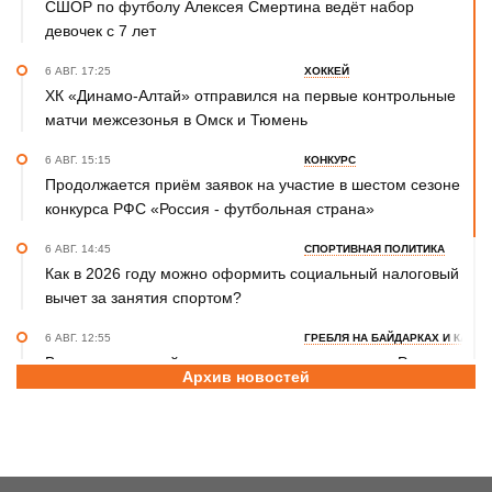
СШОР по футболу Алексея Смертина ведёт набор
девочек с 7 лет
6 АВГ. 17:25
ХОККЕЙ
ХК «Динамо-Алтай» отправился на первые контрольные
матчи межсезонья в Омск и Тюмень
6 АВГ. 15:15
КОНКУРС
Продолжается приём заявок на участие в шестом сезоне
конкурса РФС «Россия - футбольная страна»
6 АВГ. 14:45
СПОРТИВНАЯ ПОЛИТИКА
Как в 2026 году можно оформить социальный налоговый
вычет за занятия спортом?
6 АВГ. 12:55
ГРЕБЛЯ НА БАЙДАРКАХ И КАНОЭ
В заключительный день юниорского первенства России
Архив новостей
на счету алтайских гребцов три медали
6 АВГ. 12:53
СЕЛЬСКАЯ ОЛИМПИАДА
Летопись сельских олимпиад Алтайского края. XXXVI
летняя. Поспелиха, 2014 год. Часть первая