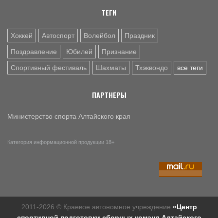
Зыкина из Барнаула отметила юбилей
ТЕГИ
Хоккей
Автоспорт
Волейбол
Праздник
Поздравление
Юбилей
Признание
Спортивный фестиваль
Шахматы
Тхэквондо
все теги
ПАРТНЕРЫ
Министерство спорта Алтайского края
Категория информационной продукции 18+
2011-2026 © Краевое автономное учреждение
«Центр
спортивной подготовки сборных команд Алтайского