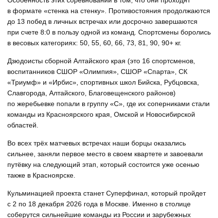
Особенность этих соревнований в том, что они проходят
в формате «стенка на стенку». Противостояния продолжаются
до 13 побед в личных встречах или досрочно завершаются
при счете 8:0 в пользу одной из команд. Спортсмены боролись
в весовых категориях: 50, 55, 60, 66, 73, 81, 90, 90+ кг.
Дзюдоисты сборной Алтайского края (это 16 спортсменов,
воспитанников СШОР «Олимпия», СШОР «Спарта», СК
«Триумф» и «Ирбис», спортивных школ Бийска, Рубцовска,
Славгорода, Алтайского, Благовещенского районов)
по жеребьевке попали в группу «С», где их соперниками стали
команды из Красноярского края, Омской и Новосибирской
областей.
Во всех трёх матчевых встречах наши борцы оказались
сильнее, заняли первое место в своем квартете и завоевали
путёвку на следующий этап, который состоится уже осенью
также в Красноярске.
Кульминацией проекта станет Суперфинал, который пройдет
с 2 по 18 декабря 2026 года в Москве. Именно в столице
соберутся сильнейшие команды из России и зарубежных