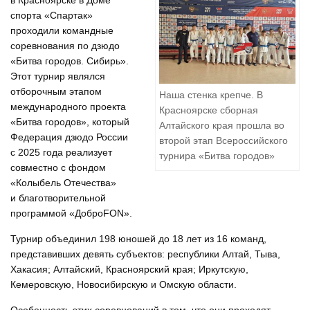
в Красноярске в Доме
спорта «Спартак»
проходили командные
соревнования по дзюдо
«Битва городов. Сибирь».
Этот турнир являлся
отборочным этапом
Наша стенка крепче. В
международного проекта
Красноярске сборная
«Битва городов», который
Алтайского края прошла во
Федерация дзюдо России
второй этап Всероссийского
с 2025 года реализует
турнира «Битва городов»
совместно с фондом
«Колыбель Отечества»
и благотворительной
программой «ДоброFON».
Турнир объединил 198 юношей до 18 лет из 16 команд,
представивших девять субъектов: республики Алтай, Тыва,
Хакасия; Алтайский, Красноярский края; Иркутскую,
Кемеровскую, Новосибирскую и Омскую области.