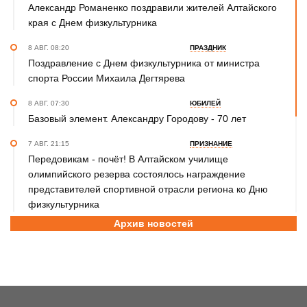
Александр Романенко поздравили жителей Алтайского
края с Днем физкультурника
8 АВГ. 08:20
ПРАЗДНИК
Поздравление с Днем физкультурника от министра
спорта России Михаила Дегтярева
8 АВГ. 07:30
ЮБИЛЕЙ
Базовый элемент. Александру Городову - 70 лет
7 АВГ. 21:15
ПРИЗНАНИЕ
Передовикам - почёт! В Алтайском училище
олимпийского резерва состоялось награждение
представителей спортивной отрасли региона ко Дню
физкультурника
Архив новостей
7 АВГ. 12:29
СПОРТИВНЫЙ ФЕСТИВАЛЬ
За сильное поколение! В Яровом прошёл фестиваль
проекта «Детский спорт» (фото)
7 АВГ. 10:45
ШАХМАТЫ
Партия длиною в жизнь: шахматный тренер Надежда