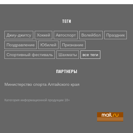
7 АВГ. 12:29
СПОРТИВНЫЙ ФЕСТИВАЛЬ
За сильное поколение! В Яровом прошёл фестиваль
проекта «Детский спорт» (фото)
ТЕГИ
Джиу-джитсу
Хоккей
Автоспорт
Волейбол
Праздник
Поздравление
Юбилей
Признание
Спортивный фестиваль
Шахматы
все теги
ПАРТНЕРЫ
Министерство спорта Алтайского края
Категория информационной продукции 18+