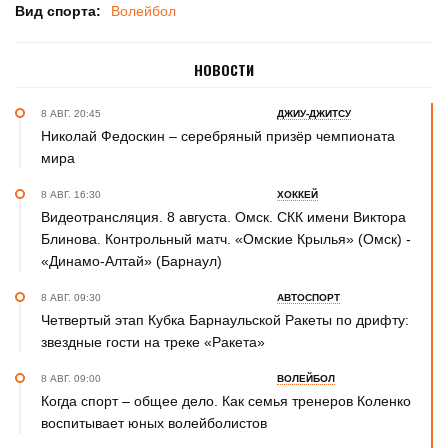
Вид спорта:
Волейбол
НОВОСТИ
8 АВГ. 20:45
ДЖИУ-ДЖИТСУ
Николай Федоскин – серебряный призёр чемпионата
мира
8 АВГ. 16:30
ХОККЕЙ
Видеотрансляция. 8 августа. Омск. СКК имени Виктора
Блинова. Контрольный матч. «Омские Крылья» (Омск) -
«Динамо-Алтай» (Барнаул)
8 АВГ. 09:30
АВТОСПОРТ
Четвертый этап Кубка Барнаульской Ракеты по дрифту:
звездные гости на треке «Ракета»
8 АВГ. 09:00
ВОЛЕЙБОЛ
Когда спорт – общее дело. Как семья тренеров Коленко
воспитывает юных волейболистов