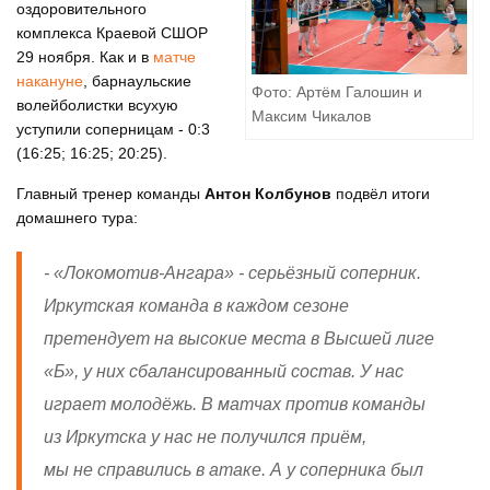
оздоровительного
комплекса Краевой СШОР
29 ноября. Как и в
матче
накануне
, барнаульские
Фото: Артём Галошин и
волейболистки всухую
Максим Чикалов
уступили соперницам - 0:3
(16:25; 16:25; 20:25).
Главный тренер команды
Антон Колбунов
подвёл итоги
домашнего тура:
- «Локомотив-Ангара» - серьёзный соперник.
Иркутская команда в каждом сезоне
претендует на высокие места в Высшей лиге
«Б», у них сбалансированный состав. У нас
играет молодёжь. В матчах против команды
из Иркутска у нас не получился приём,
мы не справились в атаке. А у соперника был