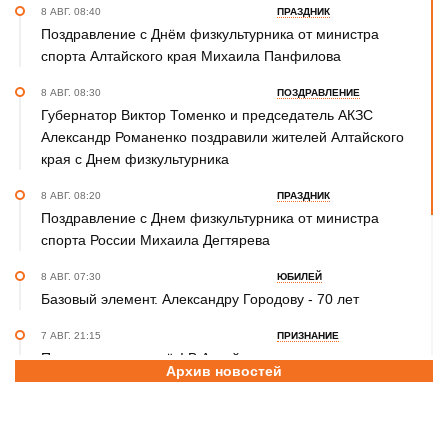
8 АВГ. 08:40
ПРАЗДНИК
Поздравление с Днём физкультурника от министра
спорта Алтайского края Михаила Панфилова
8 АВГ. 08:30
ПОЗДРАВЛЕНИЕ
Губернатор Виктор Томенко и председатель АКЗС
Александр Романенко поздравили жителей Алтайского
края с Днем физкультурника
8 АВГ. 08:20
ПРАЗДНИК
Поздравление с Днем физкультурника от министра
спорта России Михаила Дегтярева
8 АВГ. 07:30
ЮБИЛЕЙ
Базовый элемент. Александру Городову - 70 лет
7 АВГ. 21:15
ПРИЗНАНИЕ
Передовикам - почёт! В Алтайском училище
Архив новостей
олимпийского резерва состоялось награждение
представителей спортивной отрасли региона ко Дню
физкультурника