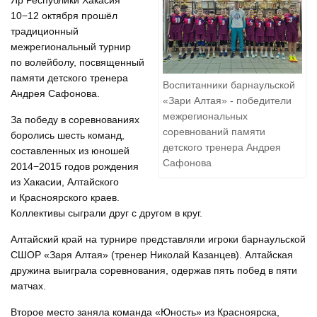
Яр Республики Хакасия
10−12 октября прошёл
традиционный
межрегиональный турнир
по волейболу, посвященный
памяти детского тренера
Воспитанники барнаульской
Андрея Сафонова.
«Зари Алтая» - победители
межрегиональных
За победу в соревнованиях
соревнований памяти
боролись шесть команд,
детского тренера Андрея
составленных из юношей
Сафонова
2014−2015 годов рождения
из Хакасии, Алтайского
и Красноярского краев.
Коллективы сыграли друг с другом в круг.
Алтайский край на турнире представляли игроки барнаульской
СШОР «Заря Алтая» (тренер Николай Казанцев). Алтайская
дружина выиграла соревнования, одержав пять побед в пяти
матчах.
Второе место заняла команда «Юность» из Красноярска,