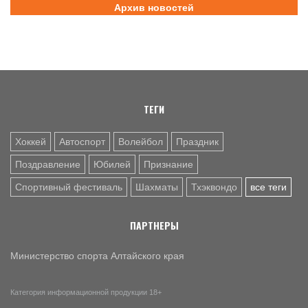
Архив новостей
7 АВГ. 12:29
СПОРТИВНЫЙ ФЕСТИВАЛЬ
За сильное поколение! В Яровом прошёл фестиваль
проекта «Детский спорт» (фото)
7 АВГ. 10:45
ШАХМАТЫ
Партия длиною в жизнь: шахматный тренер Надежда
Зыкина из Барнаула отметила юбилей
ТЕГИ
Хоккей
Автоспорт
Волейбол
Праздник
Поздравление
Юбилей
Признание
Спортивный фестиваль
Шахматы
Тхэквондо
все теги
ПАРТНЕРЫ
Министерство спорта Алтайского края
Категория информационной продукции 18+