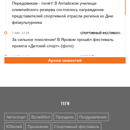
Передовикам - почёт! В Алтайском училище
олимпийского резерва состоялось награждение
представителей спортивной отрасли региона ко Дню
физкультурника
7 АВГ. 12:29
СПОРТИВНЫЙ ФЕСТИВАЛЬ
За сильное поколение! В Яровом прошёл фестиваль
проекта «Детский спорт» (фото)
7 АВГ. 10:45
ШАХМАТЫ
Архив новостей
Партия длиною в жизнь: шахматный тренер Надежда
Зыкина из Барнаула отметила юбилей
7 АВГ. 09:00
ТХЭКВОНДО
Никита Дёмин - победитель и серебряный, Анастасия
Калашникова – бронзовый призёры чемпионата и
первенства Азии по тхэквондо ИТФ
ТЕГИ
Автоспорт
Волейбол
Праздник
Поздравление
Юбилей
Признание
Спортивный фестиваль