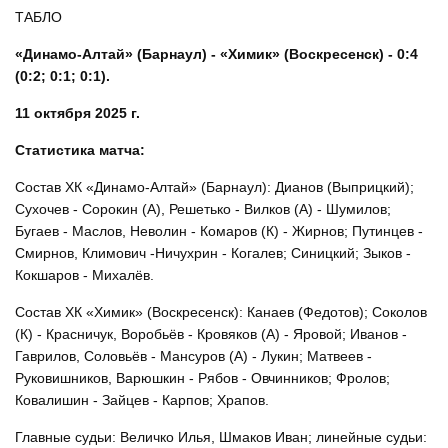
ТАБЛО
«Динамо-Алтай» (Барнаул) - «Химик» (Воскресенск) - 0:4
(0:2; 0:1; 0:1).
11 октября 2025 г.
Статистика матча:
Состав ХК «Динамо-Алтай» (Барнаул): Дианов (Выприцкий);
Сухочев - Сорокин (А), Решетько - Вилков (А) - Шумилов;
Бугаев - Маслов, Неволин - Комаров (К) - Жирнов; Путинцев -
Смирнов, Климович -Ничухрин - Когалев; Синицкий; Зыков -
Кокшаров - Михалёв.
Состав ХК «Химик» (Воскресенск): Канаев (Федотов); Соколов
(К) - Красничук, Воробьёв - Кровяков (А) - Яровой; Иванов -
Гаврилов, Соловьёв - Мансуров (А) - Лукин; Матвеев -
Руковишников, Варюшкин - Рябов - Овчинников; Фролов;
Ковалишин - Зайцев - Карпов; Храпов.
Главные судьи: Величко Илья, Шмаков Иван; линейные судьи: