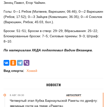
Зинец Павел, Егор Чайкин.
Голы: 0—1 Рябов (Матвеев, Варюшкин; 06:46); 0—2 Варюшкин
(Рябов; 17:52); 0—3 Зайцев (Ковалишин; 36:35); 0—4 Соколов
(Варюшкин, Рябов; 45:03, бол.).
Броски: 51−51; Броски в створ: 29−29; Вбрасывания: 25−22;
Блокированные броски: 7−5; Силовые приемы: 9−3; Штраф:
8−10.
По материалам ХКДА подготовил Вадим Вязанцев.
Вид спорта:
Хоккей
НОВОСТИ
8 АВГ. 09:30
АВТОСПОРТ
Четвертый этап Кубка Барнаульской Ракеты по дрифту:
звездные гости на треке «Ракета»