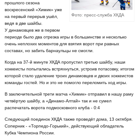
прошлого сезона
воскресенский «Химик» уже
Фото: пресс-служба ХКДА
на первый перерыв ушёл,
ведя в две шайбы.
У динамовцев же в первом
периоде было два отрезка игры в большинстве и несколько
очень неплохих моментов для взятия ворот при равных
составах, но забить барнаульцы не смогли.
Когда на 37-й минуте ХКДА пропустил третью шайбу, наши
хоккеисты попытались встряхнуться, устроив потасовку, итогом
которой стало удаление троих динамовцев и двоих хоккеистов
команды гостей. Но и это не помогло переломить ход игры.
В заключительной трети матча «Химик» отправил в нашу раму
четвёртую шайбу, а «Динамо-Алтай» так и не сумел
распечатать ворота подмосковного клуба - 0:4
Следующий поединок ХКДА также проведёт дома, 13 октября.
Соперник - «Торпедо-Горький», действующий обладатель
Кубка Чемпиона России.