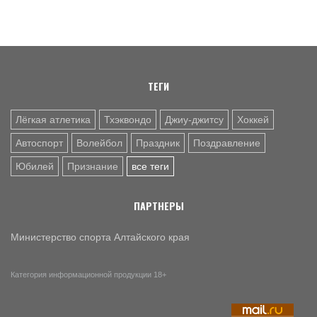
спорта России Михаила Дегтярева
8 АВГ. 07:30
ЮБИЛЕЙ
Базовый элемент. Александру Городову - 70 лет
ТЕГИ
Лёгкая атлетика
Тхэквондо
Джиу-джитсу
Хоккей
Автоспорт
Волейбол
Праздник
Поздравление
Юбилей
Признание
все теги
ПАРТНЕРЫ
Министерство спорта Алтайского края
Категория информационной продукции 18+