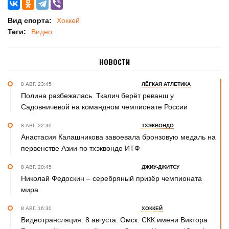
Вид спорта:
Хоккей
Теги:
Видео
НОВОСТИ
8 АВГ. 23:45
ЛЁГКАЯ АТЛЕТИКА
Полина разбежалась. Ткалич берёт реванш у
Садовничевой на командном чемпионате России
8 АВГ. 22:30
ТХЭКВОНДО
Анастасия Калашникова завоевала бронзовую медаль на
первенстве Азии по тхэквондо ИТФ
8 АВГ. 20:45
ДЖИУ-ДЖИТСУ
Николай Федоскин – серебряный призёр чемпионата
мира
8 АВГ. 16:30
ХОККЕЙ
Видеотрансляция. 8 августа. Омск. СКК имени Виктора