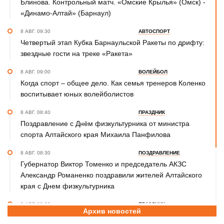
Блинова. Контрольный матч. «Омские Крылья» (Омск) -
«Динамо-Алтай» (Барнаул)
8 АВГ. 09:30
АВТОСПОРТ
Четвертый этап Кубка Барнаульской Ракеты по дрифту:
звездные гости на треке «Ракета»
8 АВГ. 09:00
ВОЛЕЙБОЛ
Когда спорт – общее дело. Как семья тренеров Коленко
воспитывает юных волейболистов
8 АВГ. 08:40
ПРАЗДНИК
Поздравление с Днём физкультурника от министра
спорта Алтайского края Михаила Панфилова
8 АВГ. 08:30
ПОЗДРАВЛЕНИЕ
Губернатор Виктор Томенко и председатель АКЗС
Александр Романенко поздравили жителей Алтайского
края с Днем физкультурника
8 АВГ. 08:20
ПРАЗДНИК
Архив новостей
Поздравление с Днем физкультурника от министра