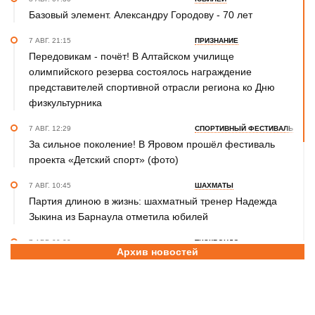
Базовый элемент. Александру Городову - 70 лет
7 АВГ. 21:15
ПРИЗНАНИЕ
Передовикам - почёт! В Алтайском училище
олимпийского резерва состоялось награждение
представителей спортивной отрасли региона ко Дню
физкультурника
7 АВГ. 12:29
СПОРТИВНЫЙ ФЕСТИВАЛЬ
За сильное поколение! В Яровом прошёл фестиваль
проекта «Детский спорт» (фото)
7 АВГ. 10:45
ШАХМАТЫ
Партия длиною в жизнь: шахматный тренер Надежда
Зыкина из Барнаула отметила юбилей
7 АВГ. 09:00
ТХЭКВОНДО
Архив новостей
Никита Дёмин - победитель и серебряный, Анастасия
Калашникова – бронзовый призёры чемпионата и
первенства Азии по тхэквондо ИТФ
6 АВГ. 20:34
УТРАТА