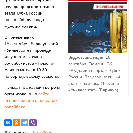
групповой этап первого
раунда предварительного
этапа Кубка России
по волейболу среди
мужских команд.
В понедельник,
15 сентября, барнаульский
«Университет» проведёт
игру против хозяев -
Видеотрансляция. 15
волейболистов «Тюмени».
сентября. Тюмень. СК
Начало матча в 19:30
«Академия спорта». Кубок
по барнаульскому времени.
России. Предварительный
этап. «Тюмень» (Тюмень) –
Прямая трансляция встречи
«Университет» (Барнаул)
организована на
сайте
Всероссийской федерации
волейбола.
Вид спорта:
Волейбол