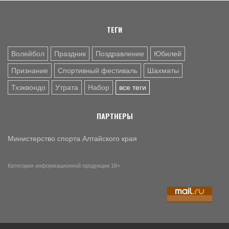
На 61-м году ушёл из жизни Николай Довгаль, тренер
Мамонтовской спортивной школы
ТЕГИ
Волейбол
Праздник
Поздравление
Юбилей
Признание
Спортивный фестиваль
Шахматы
Тхэквондо
Утрата
Набор
все теги
ПАРТНЕРЫ
Министерство спорта Алтайского края
Категория информационной продукции 18+