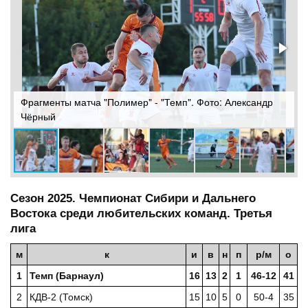
Фрагменты матча "Полимер" - "Темп". Фото: Александр
Ф
Чёрный
Сезон 2025. Чемпионат Сибири и Дальнего
Востока среди любительских команд. Третья
лига
м
к
и
в
н
п
р/м
о
1
Темп (Барнаул)
16
13
2
1
46-12
41
2
КДВ-2 (Томск)
15
10
5
0
50-4
35