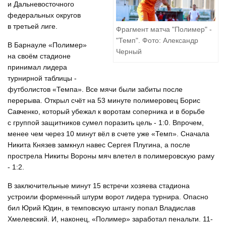
и Дальневосточного
федеральных округов
в третьей лиге.
Фрагмент матча "Полимер" -
"Темп". Фото: Александр
В Барнауле «Полимер»
Черный
на своём стадионе
принимал лидера
турнирной таблицы -
футболистов «Темпа». Все мячи были забиты после
перерыва. Открыл счёт на 53 минуте полимеровец Борис
Савченко, который убежал к воротам соперника и в борьбе
с группой защитников сумел поразить цель - 1:0. Впрочем,
менее чем через 10 минут вёл в счете уже «Темп». Сначала
Никита Князев замкнул навес Сергея Плугина, а после
прострела Никиты Вороны мяч влетел в полимеровскую раму
- 1:2.
В заключительные минут 15 встречи хозяева стадиона
устроили форменный штурм ворот лидера турнира. Опасно
бил Юрий Юдин, в темповскую штангу попал Владислав
Хмелевский. И, наконец, «Полимер» заработал пенальти. 11-