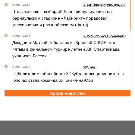
9 АВГ. 13:58
СПОРТИВНЫЙ ФЕСТИВАЛЬ
Что захочешь – выбирай! День физкультурника на
барнаульском стадионе «Лабиринт» порадовал
массовостью и разнообразием (фото)
9 АВГ. 13:35
СПАРТАКИАДА УЧАЩИХСЯ РОСС
Дзюдоист Матвей Чебавских из Краевой СШОР стал
пятым в финальном турнире летней XIII Спартакиады
учащихся России
9 АВГ. 13:02
ФУТБОЛ
Победителем юбилейного Х "Кубка первоцелинников" в
Ключах стала команда их Камня-на-Оби
9 АВГ. 10:30
ВОЛЕЙБОЛ
Архив новостей
Как волейболисты барнаульского «Университета»
готовятся к новому сезону после изменений в тренерском
штабе и руководстве
9 АВГ. 10:10
ХОККЕЙ
ХК "Динамо-Алтай» уступил «Омским Крыльям» в первом