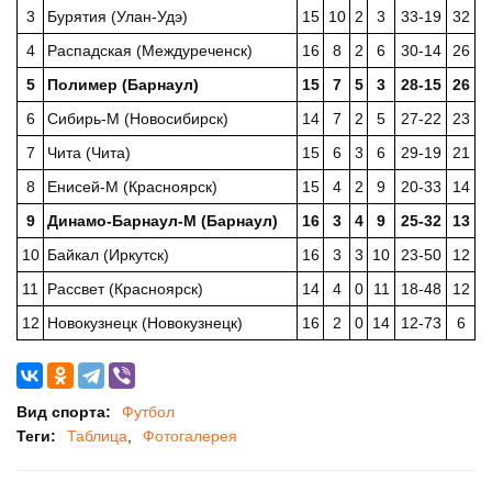
3
Бурятия (Улан-Удэ)
15
10
2
3
33-19
32
4
Распадская (Междуреченск)
16
8
2
6
30-14
26
5
Полимер (Барнаул)
15
7
5
3
28-15
26
6
Сибирь-М (Новосибирск)
14
7
2
5
27-22
23
7
Чита (Чита)
15
6
3
6
29-19
21
8
Енисей-М (Красноярск)
15
4
2
9
20-33
14
9
Динамо-Барнаул-М (Барнаул)
16
3
4
9
25-32
13
10
Байкал (Иркутск)
16
3
3
10
23-50
12
11
Рассвет (Красноярск)
14
4
0
11
18-48
12
12
Новокузнецк (Новокузнецк)
16
2
0
14
12-73
6
Вид спорта:
Футбол
Теги:
Таблица
Фотогалерея