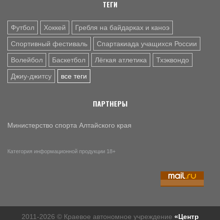
предсезонном матче - 1:4 (фото)
ТЕГИ
9 АВГ. 08:00
БАСКЕТБОЛ
Футбол
Хоккей
Гребля на байдарках и каноэ
В Барнауле прошли всероссийские соревнования по
баскетболу 3×3 «Оранжевый мяч» (фото)
Спортивный фестиваль
Спартакиада учащихся России
Волейбол
Баскетбол
Лёгкая атлетика
Тхэквондо
Джиу-джитсу
все теги
ПАРТНЕРЫ
Министерство спорта Алтайского края
Категория информационной продукции 18+
2011-2026 © Краевое автономное учреждение
«Центр