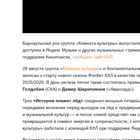
Барнаульская рок-группа «Комната культуры» выпустила
доступен в Яндекс Музыке и других музыкальных стрим
поддержке Кинопоиска,
сообщает сайт КХЛ.
29 августа группа «
Комната культуры
» и Континентальна
записан к старту нового сезона Фонбет КХЛ в качестве 
2025/2026. В день релиза песни также состоялась прем
Голдобин
(СКА) и
Дамир Шарипзянов
(«Авангард»).
Трек
«История плавит лёд»
соединил мощные гитарны
передавая волнение перед выходом на лёд и предвкуше
и музыкальной культур — в песне хоккей предстаёт как
превращается в символ энергии и сопричастности, с ко
культуры» работала с командой КХЛ при поддержке Янд
Видеоклип к синглу также передает атмосферу единств