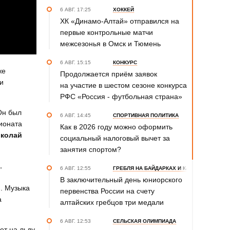
6 АВГ. 17:25
ХОККЕЙ
ХК «Динамо-Алтай» отправился на
первые контрольные матчи
межсезонья в Омск и Тюмень
6 АВГ. 15:15
КОНКУРС
же
Продолжается приём заявок
и
на участие в шестом сезоне конкурса
РФС «Россия - футбольная страна»
Он был
6 АВГ. 14:45
СПОРТИВНАЯ ПОЛИТИКА
пионата
Как в 2026 году можно оформить
колай
социальный налоговый вычет за
занятия спортом?
,
6 АВГ. 12:55
ГРЕБЛЯ НА БАЙДАРКАХ И КАНОЭ
В заключительный день юниорского
ю. Музыка
первенства России на счету
а
алтайских гребцов три медали
6 АВГ. 12:53
СЕЛЬСКАЯ ОЛИМПИАДА
ет на льду