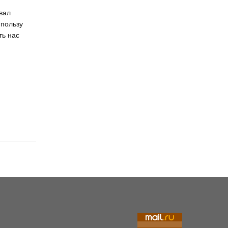
вал
 пользу
ть нас