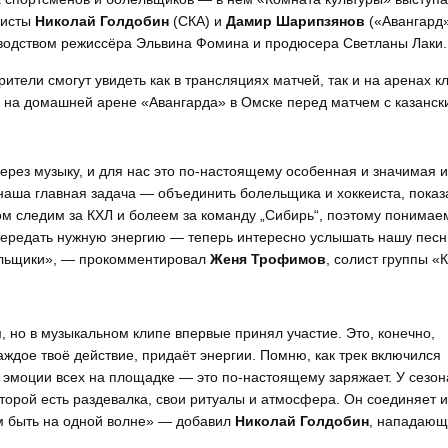
еисты
Николай Голдобин
(СКА) и
Дамир Шарипзянов
(«Авангард»
оводством режиссёра Эльвина Фомина и продюсера Светланы Лаки.
ители смогут увидеть как в трансляциях матчей, так и на аренах кл
я на домашней арене «Авангарда» в Омске перед матчем с казанск
через музыку, и для нас это по-настоящему особенная и значимая и
наша главная задача — объединить болельщика и хоккеиста, показ
ом следим за КХЛ и болеем за команду „Сибирь“, поэтому понимае
ь передать нужную энергию — теперь интересно услышать нашу пес
лельщики», — прокомментировал
Женя Трофимов
, солист группы «
 но в музыкальном клипе впервые принял участие. Это, конечно,
ждое твоё действие, придаёт энергии. Помню, как трек включился
а эмоции всех на площадке — это по-настоящему заряжает. У сезон
 которой есть раздевалка, свои ритуалы и атмосфера. Он соединяет 
ам быть на одной волне» — добавил
Николай Голдобин
, нападающ