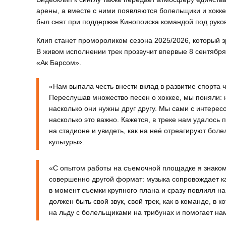
арены, а вместе с ними появляются болельщики и хокк
был снят при поддержке Кинопоиска командой под рук
Клип станет промороликом сезона 2025/2026, который зр
В живом исполнении трек прозвучит впервые 8 сентябр
«Ак Барсом».
«Нам выпала честь внести вклад в развитие спорта 
Переслушав множество песен о хоккее, мы поняли: 
насколько они нужны друг другу. Мы сами с интерес
насколько это важно. Кажется, в треке нам удалос
на стадионе и увидеть, как на неё отреагируют бо
культуры».
«С опытом работы на съемочной площадке я знаком,
совершенно другой формат: музыка сопровождает ка
в момент съемки крупного плана и сразу повлиял н
должен быть свой звук, свой трек, как в команде, в
на льду с болельщиками на трибунах и помогает н