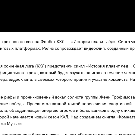
 трек нового сезона Фонбет КХЛ — «История плавит лёд». Сингл у
инговых платформах. Релиз сопровождает видеоклип, созданный пр
я хоккейная лига (КХЛ) представили сингл «История плавит лёд». 
официального трека, который будет звучать на играх в течение чем
ьера видеоклипа, в съемках которого приняли участие хоккеисты
Ни
е рифы и проникновенный вокал солиста группы Жени Трофимова
ние победы. Проект стал важной точкой пересечения спортивной
 сила, объединяющая энергию игроков и болельщиков в одну стихи
торой начинается новый сезон КХЛ. Над созданием сингла «Комнат
екс Музыки.
а спортсменов и болельщиков — в нем «Комната культуры» выступа