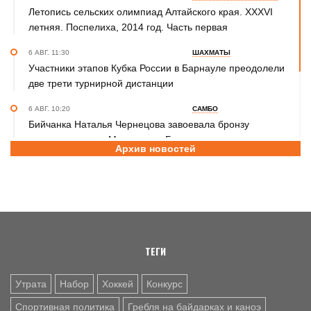
Летопись сельских олимпиад Алтайского края. XXXVI
летняя. Поспелиха, 2014 год. Часть первая
6 АВГ. 11:30
ШАХМАТЫ
Участники этапов Кубка России в Барнауле преодолели
две трети турнирной дистанции
6 АВГ. 10:20
САМБО
Бийчанка Наталья Чернецова завоевала бронзу
международного Мемориала Бурдикова
Архив новостей
5 АВГ. 16:57
ФУТБОЛ
Третья лига Сибирь "Золото". Молодежка "Динамо" не
смогла прервать победную серию «Читы»
ТЕГИ
Утрата
Набор
Хоккей
Конкурс
Спортивная политика
Гребля на байдарках и каноэ