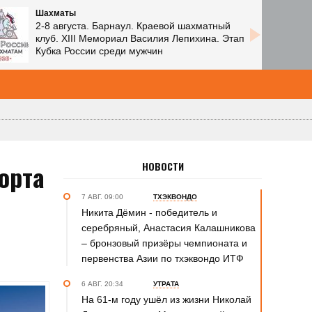
Шахматы
2-8 августа. Барнаул. Краевой шахматный
клуб. XIII Мемориал Василия Лепихина. Этап
Кубка России среди мужчин
орта
НОВОСТИ
7 АВГ. 09:00
ТХЭКВОНДО
Никита Дёмин - победитель и
серебряный, Анастасия Калашникова
– бронзовый призёры чемпионата и
первенства Азии по тхэквондо ИТФ
6 АВГ. 20:34
УТРАТА
На 61-м году ушёл из жизни Николай