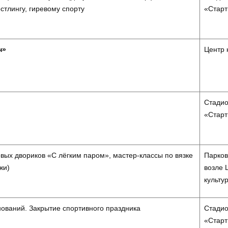
тлингу, гиревому спорту
«Старт
н»
Центр 
Стади
«Старт
овых двориков «С лёгким паром», мастер-классы по вязке
Парков
жи)
возле 
культу
ований. Закрытие спортивного праздника
Стади
«Старт