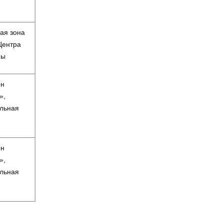
ая зона
Центра
ры
он
»,
льная
он
»,
льная