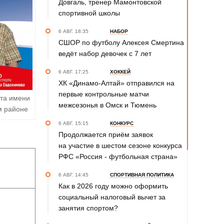
Довгаль, тренер Мамонтовской
спортивной школы
6 АВГ. 18:35
НАБОР
СШОР по футболу Алексея Смертина
ведёт набор девочек с 7 лет
6 АВГ. 17:25
ХОККЕЙ
ХК «Динамо-Алтай» отправился на
первые контрольные матчи
рта имени
межсезонья в Омск и Тюмень
м районе
6 АВГ. 15:15
КОНКУРС
Продолжается приём заявок
на участие в шестом сезоне конкурса
РФС «Россия - футбольная страна»
6 АВГ. 14:45
СПОРТИВНАЯ ПОЛИТИКА
Как в 2026 году можно оформить
социальный налоговый вычет за
занятия спортом?