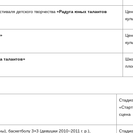
стиваля детского творчества
«Радуга юных талантов
Цен
кул
»
Цен
кул
а талантов»
Шко
пло
Стади
«Старт
сцена
, баскетболу 3×3 (девушки 2010−2011 г. р.),
Стади