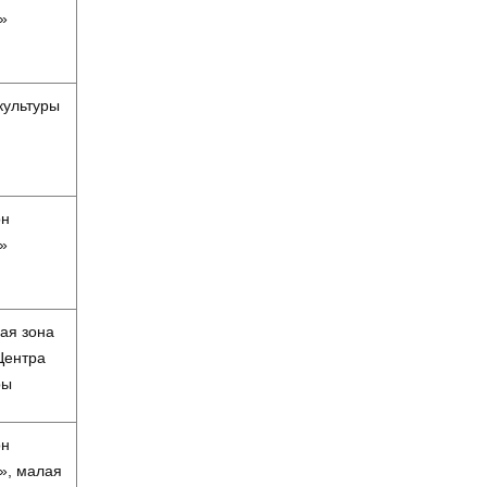
»
культуры
он
»
ая зона
Центра
ры
он
», малая