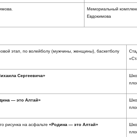
имова.
Мемориальный комплекс
Евдокимова
овой этап, по волейболу (мужчины, женщины), баскетболу
Ста
«Ст
Михаила Сергеевича»
Шко
пло
дина — это Алтай»
Шко
пло
го рисунка на асфальте
«Родина — это Алтай»
Шко
пло