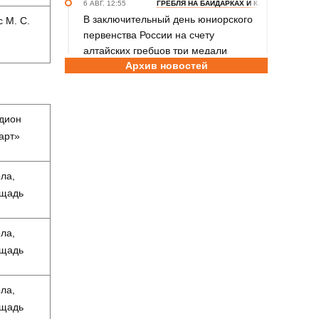
6 АВГ. 12:55
ГРЕБЛЯ НА БАЙДАРКАХ И КАНОЭ
В заключительный день юниорского
 М. С.
первенства России на счету
алтайских гребцов три медали
Архив новостей
6 АВГ. 12:53
СЕЛЬСКАЯ ОЛИМПИАДА
Летопись сельских олимпиад
Алтайского края. XXXVI летняя.
дион
Поспелиха, 2014 год. Часть первая
арт»
6 АВГ. 11:30
ШАХМАТЫ
Участники этапов Кубка России в
ла,
Барнауле преодолели две трети
щадь
турнирной дистанции
6 АВГ. 10:20
САМБО
ла,
Бийчанка Наталья Чернецова
щадь
завоевала бронзу международного
Мемориала Бурдикова
ла,
щадь