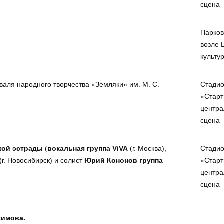
сцена
Парков
возле 
культу
валя народного творчества «Земляки» им. М. С.
Стади
«Старт
центра
сцена
ской эстрады
(
вокальная группа ViVA
(г. Москва),
Стади
(г. Новосибирск) и солист
Юрий Кононов группа
«Старт
центра
сцена
кимова.