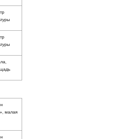
тр
ьтуры
тр
ьтуры
ла,
щадь
он
», малая
он