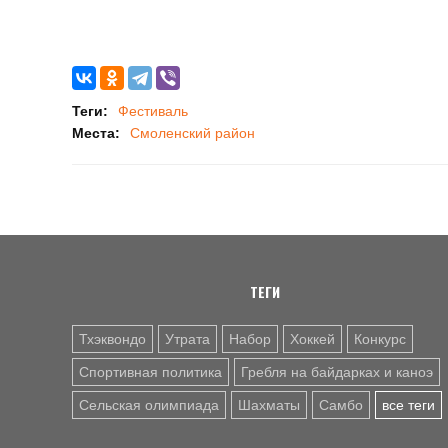
Теги:
Фестиваль
Места:
Смоленский район
ТЕГИ
Тхэквондо
Утрата
Набор
Хоккей
Конкурс
Спортивная политика
Гребля на байдарках и каноэ
Сельская олимпиада
Шахматы
Самбо
все теги