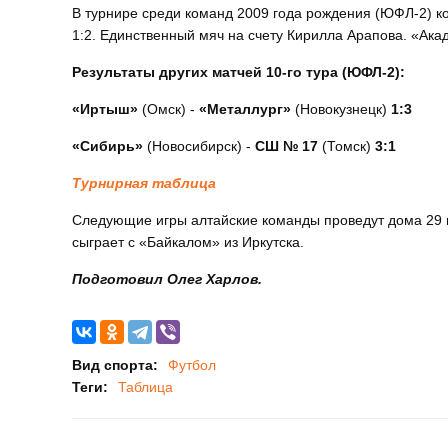
В турнире среди команд 2009 года рождения (ЮФЛ-2) ко
1:2. Единственный мяч на счету Кирилла Арапова. «Акад
Результаты других матчей 10-го тура (ЮФЛ-2):
«Иртыш»
(Омск) -
«Металлург»
(Новокузнецк)
1:3
«Сибирь»
(Новосибирск) -
СШ № 17
(Томск)
3:1
Турнирная таблица
Следующие игры алтайские команды проведут дома 29 
сыграет с «Байкалом» из Иркутска.
Подготовил Олег Харлов.
Вид спорта:
Футбол
Теги:
Таблица