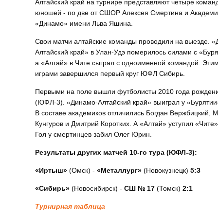
Алтайский край на турнире представляют четыре коман
юношей - по две от СШОР Алексея Смертина и Академ
«Динамо» имени Льва Яшина.
Свои матчи алтайские команды проводили на выезде. «
Алтайский край» в Улан-Удэ померилось силами с «Буря
а «Алтай» в Чите сыграл с одноименной командой. Эти
играми завершился первый круг ЮФЛ Сибирь.
Первыми на поле вышли футболисты 2010 года рожден
(ЮФЛ-3). «Динамо-Алтайский край» выиграл у «Бурятии»
В составе академиков отличились Богдан Вержбицкий, 
Кунгуров и Дмитрий Коротких. А «Алтай» уступил «Чите» 
Гол у смертинцев забил Олег Юрин.
Результаты других матчей 10-го тура (ЮФЛ-3):
«Иртыш»
(Омск) -
«Металлург»
(Новокузнецк)
5:3
«Сибирь»
(Новосибирск) -
СШ № 17
(Томск)
2:1
Турнирная таблица