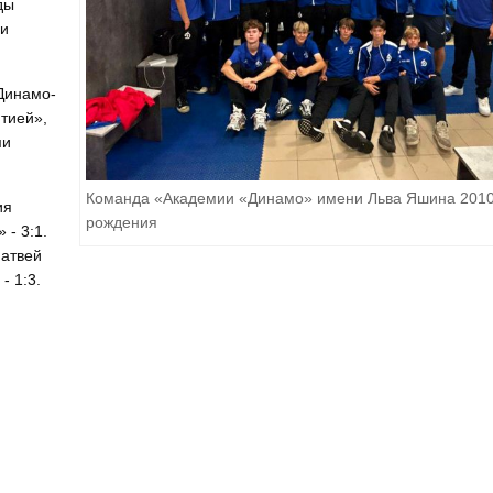
ды
ии
Динамо-
тией»,
ми
Команда «Академии «Динамо» имени Льва Яшина 2010
ия
рождения
 - 3:1.
Матвей
- 1:3.