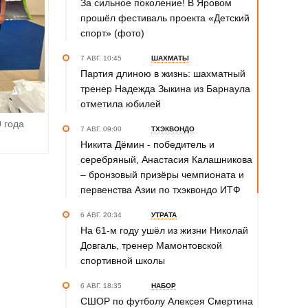
За сильное поколение! В Яровом
прошёл фестиваль проекта «Детский
спорт» (фото)
7 АВГ. 10:45
ШАХМАТЫ
Партия длиною в жизнь: шахматный
тренер Надежда Зыкина из Барнаула
отметила юбилей
 года
7 АВГ. 09:00
ТХЭКВОНДО
Никита Дёмин - победитель и
серебряный, Анастасия Калашникова
– бронзовый призёры чемпионата и
первенства Азии по тхэквондо ИТФ
6 АВГ. 20:34
УТРАТА
На 61-м году ушёл из жизни Николай
Довгаль, тренер Мамонтовской
спортивной школы
6 АВГ. 18:35
НАБОР
СШОР по футболу Алексея Смертина