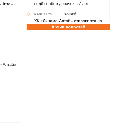
ведёт набор девочек с 7 лет
«Чите» -
6 АВГ. 17:25
ХОККЕЙ
ХК «Динамо-Алтай» отправился на
Архив новостей
первые контрольные матчи
межсезонья в Омск и Тюмень
6 АВГ. 15:15
КОНКУРС
Продолжается приём заявок
на участие в шестом сезоне конкурса
РФС «Россия - футбольная страна»
 «Алтай»
6 АВГ. 14:45
СПОРТИВНАЯ ПОЛИТИКА
Как в 2026 году можно оформить
социальный налоговый вычет за
занятия спортом?
6 АВГ. 12:55
ГРЕБЛЯ НА БАЙДАРКАХ И КАНОЭ
В заключительный день юниорского
первенства России на счету
алтайских гребцов три медали